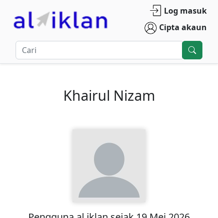
Log masuk
Cipta akaun
Khairul Nizam
Pengguna
al iklan
sejak
19 Mei 2026