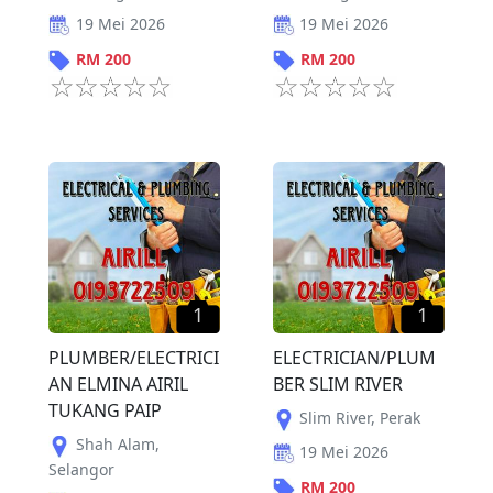
19 Mei 2026
19 Mei 2026
RM
200
RM
200
1
1
PLUMBER/ELECTRICI
ELECTRICIAN/PLUM
AN ELMINA AIRIL
BER SLIM RIVER
TUKANG PAIP
Slim River
,
Perak
Shah Alam
,
19 Mei 2026
Selangor
RM
200