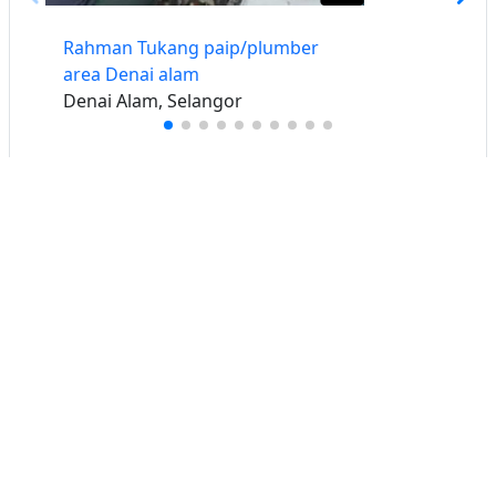
Rahman Tukang paip/plumber
area Denai alam
Denai Alam, Selangor
Buat iklan percuma
Buka stor percuma
Senarai stor
Log masuk
Cipta akaun
Hubungi kami