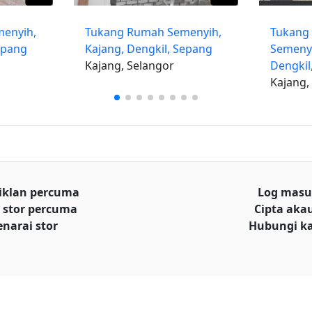
enyih,
Tukang Rumah Semenyih,
Tukang
epang
Kajang, Dengkil, Sepang
Semenyi
Kajang, Selangor
Dengkil,
Kajang,
iklan percuma
Log mas
 stor percuma
Cipta aka
enarai stor
Hubungi k