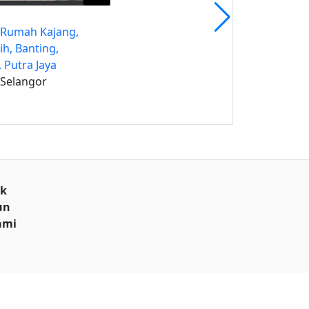
 Rumah Kajang,
h, Banting,
 Putra Jaya
 Selangor
uk
un
ami