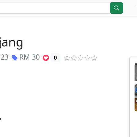
jang
023
RM
30
0



