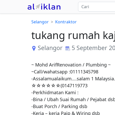
Selangor
Kontraktor
tukang rumah ka
Selangor
5 September 2
~ Mohd ArifRenovation / Plumbing ~

~Call/wahatsapp :01111345798

-Assalamualaikum....salam 1 Malaysia.
☆☆☆☆☆☆(0147119773

-Perkhidmatan Kami :

-Bina / Ubah Suai Rumah / Pejabat dsb
-Buat Porch / Parking dsb

-Kerja – kerja Paip & Wiring dsb
