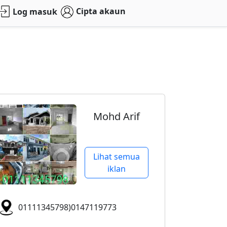
Cipta akaun
Log masuk
Mohd Arif
Lihat semua
iklan
01111345798)0147119773