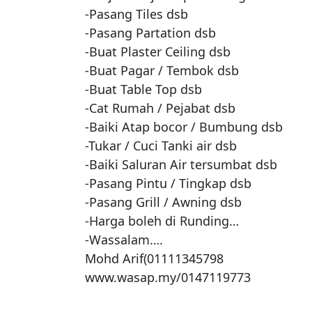
-Pasang Tiles dsb

-Pasang Partation dsb

-Buat Plaster Ceiling dsb

-Buat Pagar / Tembok dsb

-Buat Table Top dsb

-Cat Rumah / Pejabat dsb

-Baiki Atap bocor / Bumbung dsb

-Tukar / Cuci Tanki air dsb

-Baiki Saluran Air tersumbat dsb

-Pasang Pintu / Tingkap dsb

-Pasang Grill / Awning dsb

-Harga boleh di Runding…

-Wassalam….

Mohd Arif(01111345798

www.wasap.my/0147119773