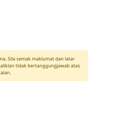
una. Sila semak maklumat dan latar
aliklan tidak bertanggungjawab atas
aian.