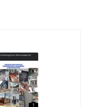
1
Tukang Rumah Semenyih
Kajang Bangi Sepang
Dengkil
Kajang, Selangor
1