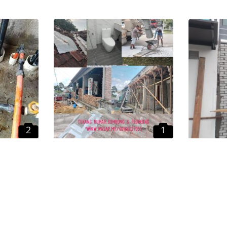
2
1
ang,
Tukang Rumah Semenyih,
Tukang
pang,
Kajang, Dengkil, Sepang
Kajang,
ih
Kajang, Selangor
Kajang,
,