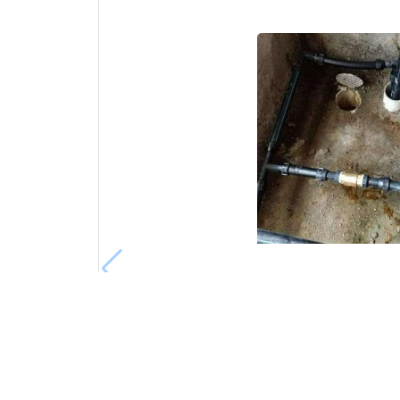
Tukang Rumah Kaj
Bangi, Dengkil, Se
Putrajaya, Semeny
Bandar Baru Bangi
Selangor