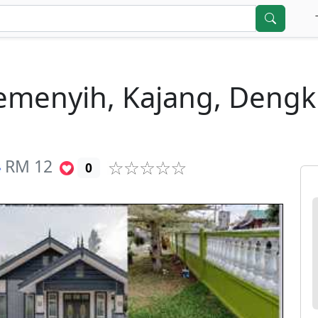
menyih, Kajang, Dengki
RM
12
0