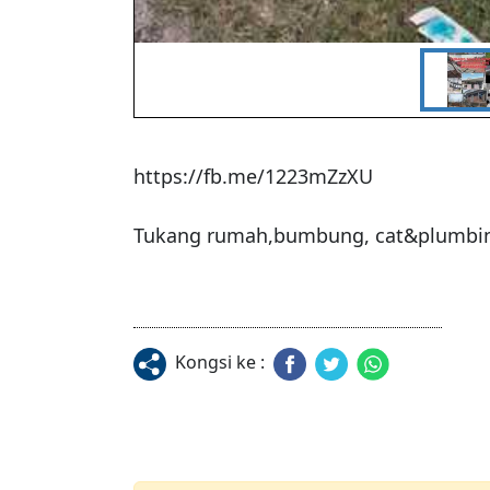
https://fb.me/1223mZzXU

Tukang rumah,bumbung, cat&plumbi
Kongsi ke :