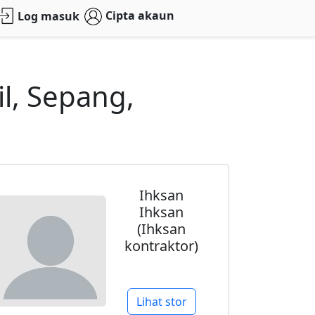
Cipta akaun
Log masuk
l, Sepang,
Ihksan
Ihksan
(Ihksan
kontraktor)
Lihat stor