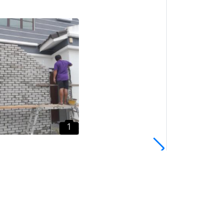
1
Tukang Rumah Semenyih
Kajang Bangi Sepang
Dengkil
Kajang, Selangor
1
 Rumah Semenyih,
 Dengkil, Sepang
 Selangor