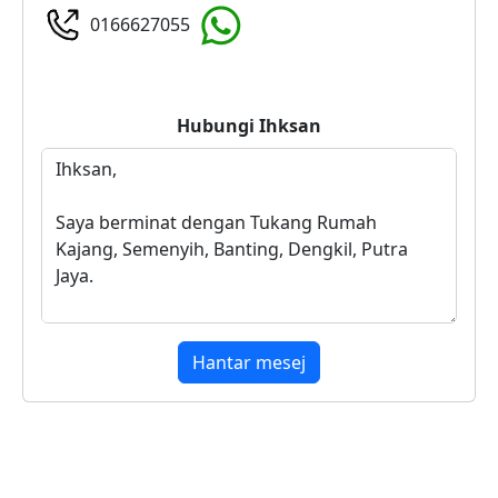
0166627055
Hubungi
Ihksan
Hantar mesej