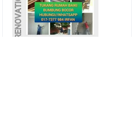
1
Kempas indah Tukang
paip,plumber service Tukang
Rumah
Kempas, Johor
Buat iklan percuma