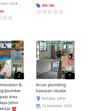
anuari 2024
RM
380
00
2
1
enovation &
Arzan plumbing
ng/plumber
kawasan skudai
paip area
Kempas
,
Johor
aya Johor
10 Disember 2023
ekitar ☎️