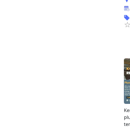
Ke
pl
te