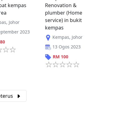
bat kempas
Renovation &
rea
plumber (Home
service) in bukit
pas
,
Johor
kempas
eptember 2023
Kempas
,
Johor
80
13 Ogos 2023
RM
100
eterus