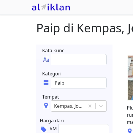
Paip
di
Kempas
,
Kata kunci
Kategori
Tempat
Kempas, Johor
Pl
ru
Harga dari
ma
RM