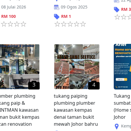
08 Julai 2026
09 Ogos 2025
RM
3
RM
100
RM
1
3
4
umber plumbing
tukang paiping
Tukang 
kang paip &
plumbing plumber
sumbat 
INTMAN kawasan
kawasan kempas
(Home s
man bukit kempas
denai taman bukit
Johor
zan renovation
mewah Johor bahru
Kem