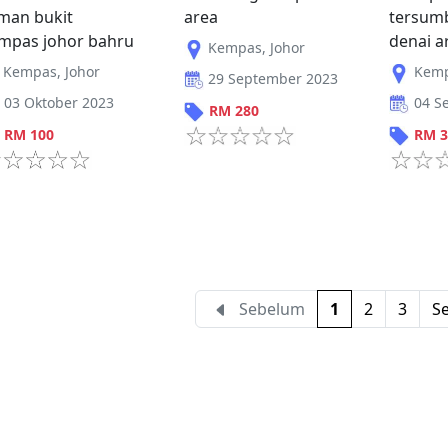
man bukit
area
tersum
mpas johor bahru
denai a
Kempas
,
Johor
Kempas
,
Johor
Kem
29 September 2023
03 Oktober 2023
04 S
RM
280
RM
100
RM
3
Sebelum
1
2
3
S