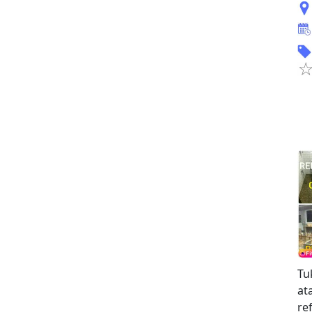
Tu
at
re