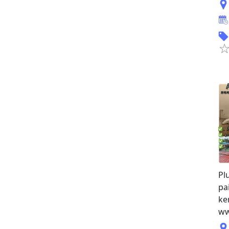
Pl
pa
ke
ww