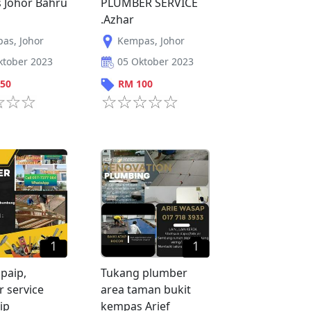
 Johor Bahru
PLUMBER SERVICE
.Azhar
pas
,
Johor
Kempas
,
Johor
ktober 2023
05 Oktober 2023
50
RM
100
1
1
paip,
Tukang plumber
 service
area taman bukit
ip
kempas Arief