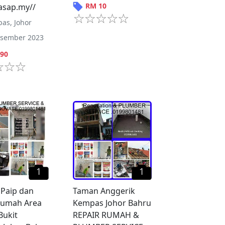
RM
10
sap.my//
pas
,
Johor
isember 2023
90
1
1
Paip dan
Taman Anggerik
Rumah Area
Kempas Johor Bahru
Bukit
REPAIR RUMAH &