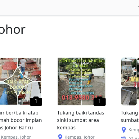
Johor
1
1
umber/baiki atap
Tukang baiki tandas
Tukang 
mah bocor impian
sinki sumbat area
sumbat
s Johor Bahru
kempas
Kem
Kempas
,
Johor
Kempas
,
Johor
22 Ap