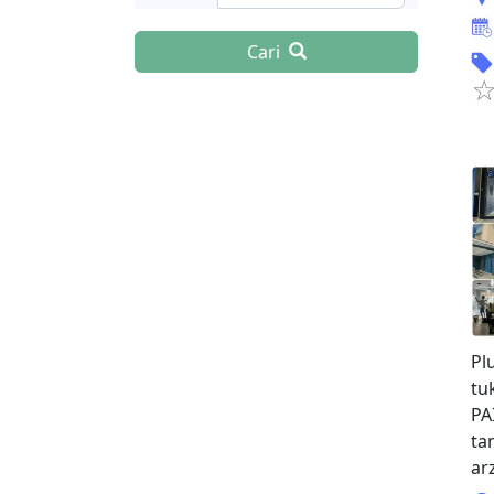
Cari
Pl
tu
PA
ta
ar