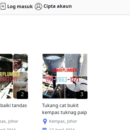
Cipta akaun
Log masuk
2
3
baiki tandas
Tukang cat bukit
kempas tuknag paip
pas
,
Johor
Kempas
,
Johor
ril 2024
17 April 2024