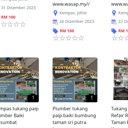
www.wasap.my//
www.wa
31 Disember 2023
Kempas
,
Johor
Kem
RM
100
26 Disember 2023
22 D
RM
100
RM
1
1
1
mpas tukang paip
Plumber tukang
Tukang 
umber Baiki
paip baiki bumbung
Refair 
rsumbat
taman sri putra
Taman 