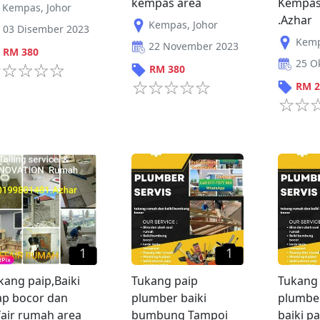
kempas area
Kempas
Kempas
,
Johor
.Azhar
Kempas
,
Johor
03 Disember 2023
Kem
22 November 2023
RM
380
25 O
RM
380
RM
2
1
1
kang paip,Baiki
Tukang paip
Tukang 
ap bocor dan
plumber baiki
plumber
fair rumah area
bumbung Tampoi
baiki pa