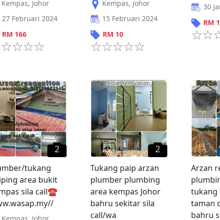
Kempas
,
Johor
Kempas
,
Johor
30 J
27 Februari 2024
15 Februari 2024
RM
1
RM
166
RM
10
2
2
umber/tukang
Tukang paip arzan
Arzan r
iping area bukit
plumber plumbing
plumbi
mpas sila call☎️
area kempas Johor
tukang 
w.wasap.my//
bahru sekitar sila
taman d
call/wa
bahru s
Kempas
,
Johor