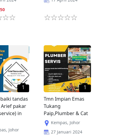
50
1
1
baiki tandas
Tmn Impian Emas
Arief pakar
Tukang
ervice) in
Paip,Plumber & Cat
Kempas
,
Johor
pas
,
Johor
27 Januari 2024