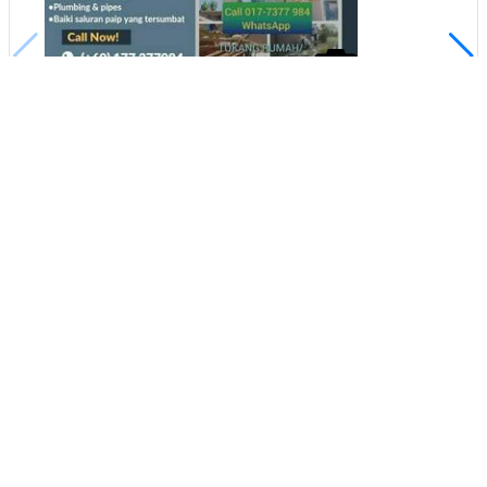
1
Kempas Indah Plumber Tukang
Paip Tukang Rumah Irfan
Kempas, Johor
Buat iklan percuma
Buka stor percuma
Senarai stor