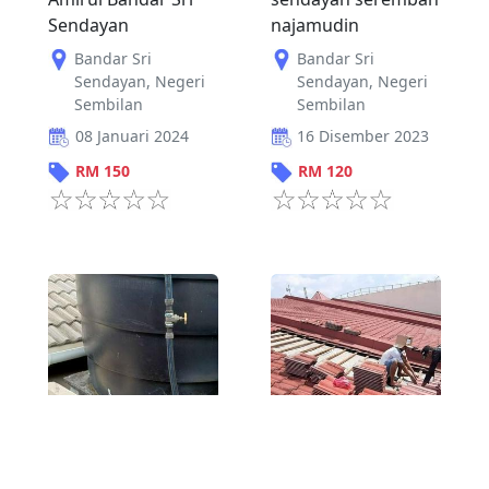
Sendayan
najamudin
Bandar Sri
Bandar Sri
Sendayan
,
Negeri
Sendayan
,
Negeri
Sembilan
Sembilan
08 Januari 2024
16 Disember 2023
RM
150
RM
120
6
6
Tukang rumah
Tukang rumah