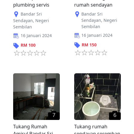
plumbing servis
rumah sendayan
Bandar Sri
Bandar Sri
Sendayan
,
Negeri
Sendayan
,
Negeri
Sembilan
Sembilan
16 Januari 2024
16 Januari 2024
RM
150
RM
100
7
6
Tukang Rumah
Tukang rumah
Amirul Bandar Sri
sendayan seremban