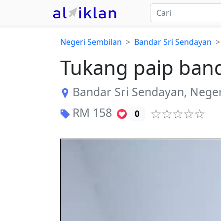
Negeri Sembilan
Bandar Sri Sendayan
Tukang paip band
Bandar Sri Sendayan
,
Neger
RM
158
0