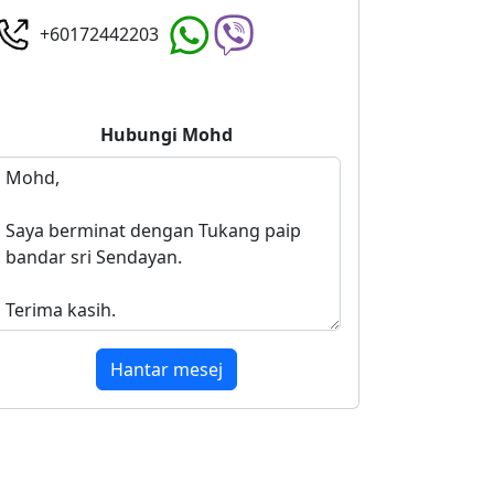
+60172442203
Hubungi
Mohd
Hantar mesej