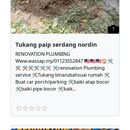
1
Tukang paip serdang nordin
RENOVATION PLUMBING
Www.wassap.my/01123552847 🇲🇾🇲🇾🇲🇾🏠🛠
⚒ ⚒⚒⚒🛠🛠 🛠renovation Plumbing
service 🛠Tukang bina/ubahsuai rumah 🛠
Buat car porch/parking 🛠baiki atap bocor
🛠baiki pipe bocor 🛠baik
...