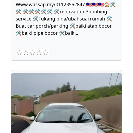
Www.wassap.my/01123552847 🇲🇾🇲🇾🇲🇾🏠🛠
⚒ ⚒⚒⚒🛠🛠 🛠renovation Plumbing
service 🛠Tukang bina/ubahsuai rumah 🛠
Buat car porch/parking 🛠baiki atap bocor
🛠baiki pipe bocor 🛠baik
...