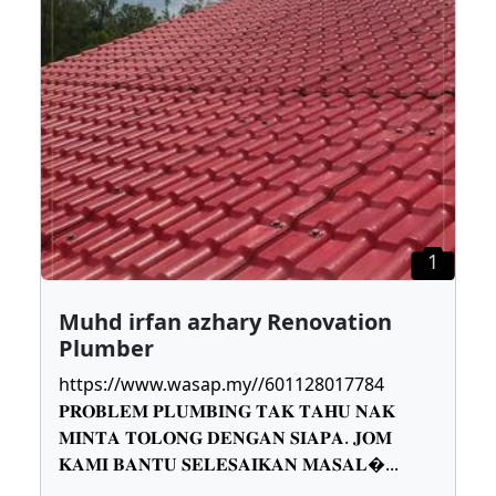
1
Muhd irfan azhary Renovation
Plumber
https://www.wasap.my//601128017784
𝐏𝐑𝐎𝐁𝐋𝐄𝐌 𝐏𝐋𝐔𝐌𝐁𝐈𝐍𝐆 𝐓𝐀𝐊 𝐓𝐀𝐇𝐔 𝐍𝐀𝐊
𝐌𝐈𝐍𝐓𝐀 𝐓𝐎𝐋𝐎𝐍𝐆 𝐃𝐄𝐍𝐆𝐀𝐍 𝐒𝐈𝐀𝐏𝐀. 𝐉𝐎𝐌
𝐊𝐀𝐌𝐈 𝐁𝐀𝐍𝐓𝐔 𝐒𝐄𝐋𝐄𝐒𝐀𝐈𝐊𝐀𝐍 𝐌𝐀𝐒𝐀𝐋
...