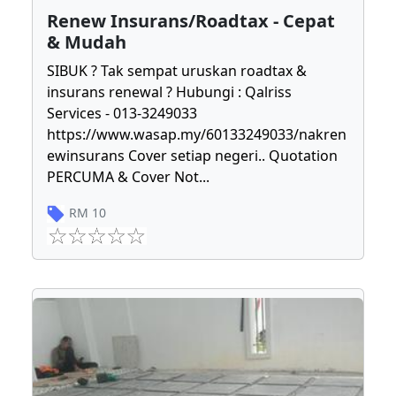
Renew Insurans/Roadtax - Cepat
& Mudah
SIBUK ? Tak sempat uruskan roadtax &
insurans renewal ? Hubungi : Qalriss
Services - 013-3249033
https://www.wasap.my/60133249033/nakren
ewinsurans Cover setiap negeri.. Quotation
PERCUMA & Cover Not
...
RM
10