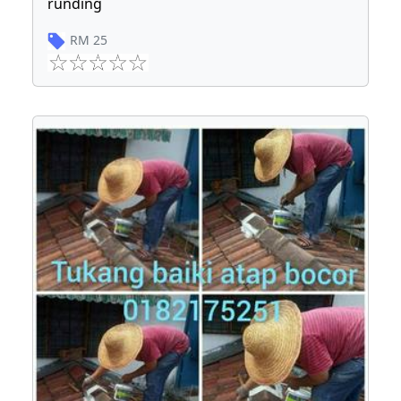
runding
RM
25