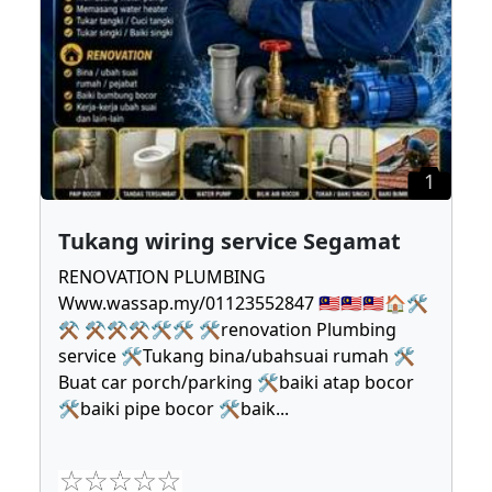
1
Tukang wiring service Segamat
RENOVATION PLUMBING
Www.wassap.my/01123552847 🇲🇾🇲🇾🇲🇾🏠🛠
⚒ ⚒⚒⚒🛠🛠 🛠renovation Plumbing
service 🛠Tukang bina/ubahsuai rumah 🛠
Buat car porch/parking 🛠baiki atap bocor
🛠baiki pipe bocor 🛠baik
...