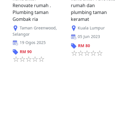
Renovate rumah .
rumah dan
Plumbing taman
plumbing taman
Gombak ria
keramat
Taman Greenwood
,
Kuala Lumpur
Selangor
05 Jun 2023
19 Ogos 2025
RM
80
RM
90
Sebelum
1
Seterus