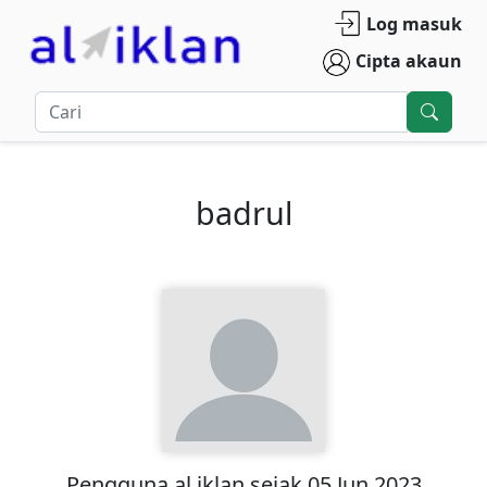
Log masuk
Cipta akaun
badrul
Pengguna
al iklan
sejak
05 Jun 2023