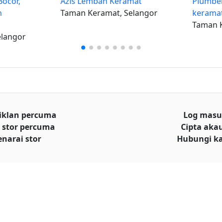
ocor,
Azis Lembah Keramat
Plumbe
n
Taman Keramat, Selangor
kerama
Taman K
elangor
iklan percuma
Log mas
 stor percuma
Cipta aka
enarai stor
Hubungi k