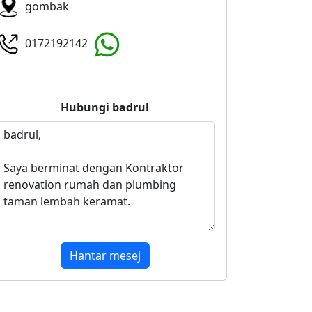
gombak
0172192142
Hubungi
badrul
Hantar mesej