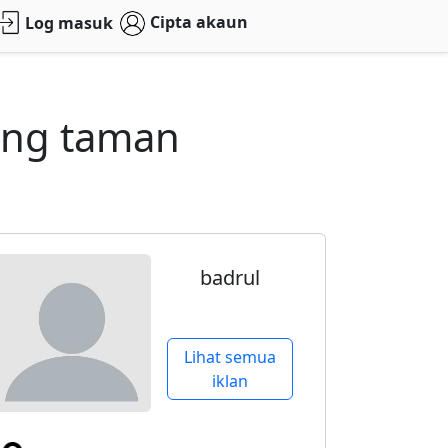
Cipta akaun
Log masuk
ing taman
badrul
Lihat semua
iklan