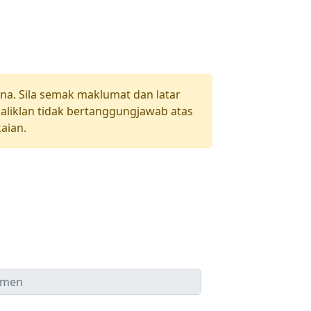
una. Sila semak maklumat dan latar
aliklan tidak bertanggungjawab atas
aian.