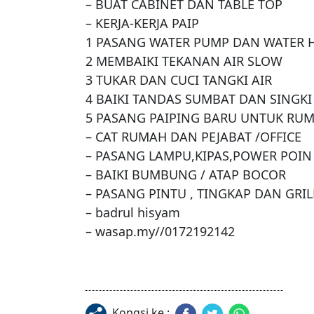
– BUAT CABINET DAN TABLE TOP

– KERJA-KERJA PAIP

1 PASANG WATER PUMP DAN WATER H
2 MEMBAIKI TEKANAN AIR SLOW

3 TUKAR DAN CUCI TANGKI AIR

4 BAIKI TANDAS SUMBAT DAN SINGKI

5 PASANG PAIPING BARU UNTUK RUM
– CAT RUMAH DAN PEJABAT /OFFICE

– PASANG LAMPU,KIPAS,POWER POIN
– BAIKI BUMBUNG / ATAP BOCOR

– PASANG PINTU , TINGKAP DAN GRILL
– badrul hisyam

– wasap.my//0172192142
Kongsi ke :