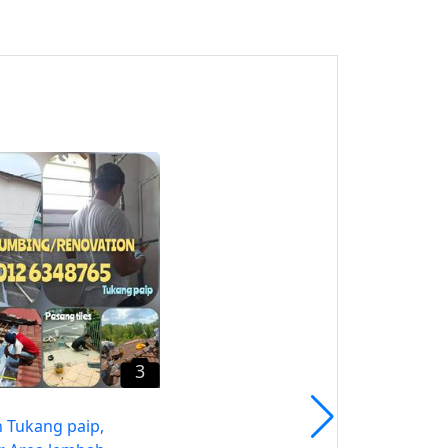
2
Rahman Tukang Cat
Rumah Area Lembah
Keramat
Wangsa Maju, Kuala
Lumpur
3
 Tukang paip,