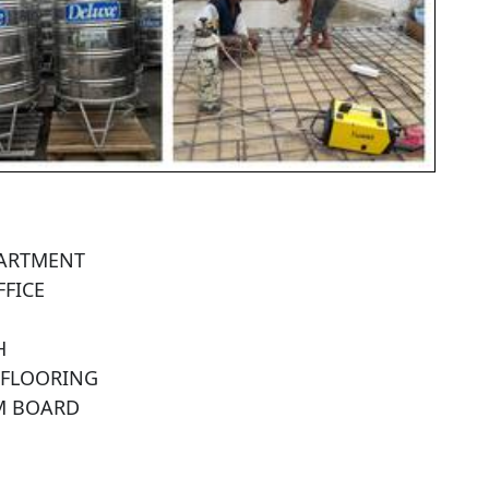
PARTMENT

FICE



 FLOORING

M BOARD
