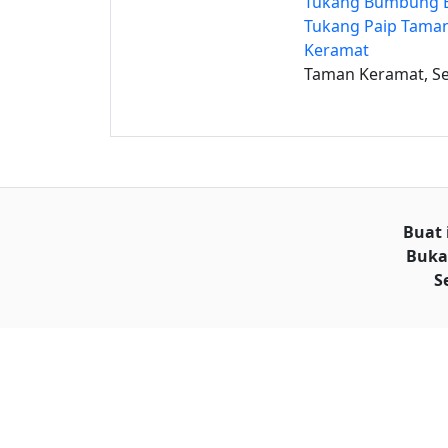
Tukang Bumbung B
Tukang Paip Tama
Keramat
Taman Keramat, S
Buat 
Buka
S