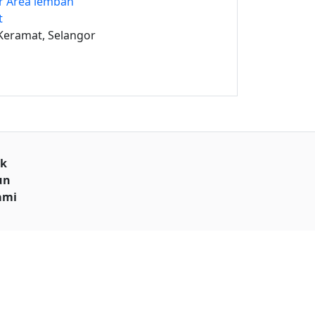
r Area lembah
t
eramat, Selangor
uk
un
ami