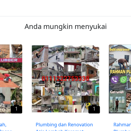
Anda mungkin menyukai
1
1
ah,
Plumbing dan Renovation
Rahman