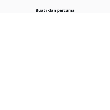
Buat iklan percuma
Buka stor percuma
Senarai stor
Log masuk
Cipta akaun
Hubungi kami
© Hakcipta
al iklan
Terms and conditions
|
Privacy policy