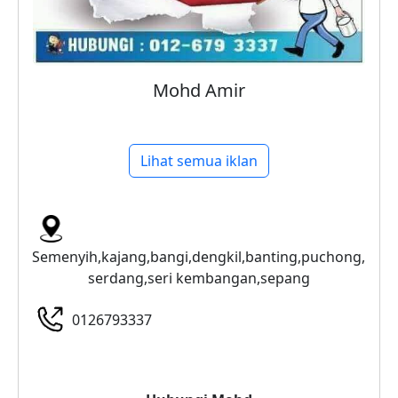
Mohd Amir
Lihat semua iklan
Semenyih,kajang,bangi,dengkil,banting,puchong,
serdang,seri kembangan,sepang
0126793337