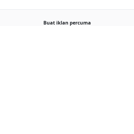
Buat iklan percuma
Buka stor percuma
Senarai stor
Log masuk
Cipta akaun
Hubungi kami