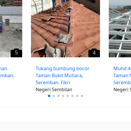
5
4
man
Tukang bumbung bocor
Muhd A
remban.
Taman Bukit Mutiara,
Taman M
Seremban. Fikri
Seremb
Negeri Sembilan
Negeri 