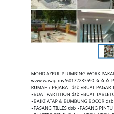
MOHD.AZRUL PLUMBING WORK PAKAR
www.wasap.my/60172283590 ☆☆☆ PE
RUMAH / PEJABAT dsb ▪BUAT PAGAR 
▪BUAT PARTITION dsb ▪BUAT TABLETO
▪BAIKI ATAP & BUMBUNG BOCOR dsb ▪
▪PASANG TILLES dsb ▪PASANG PINTU