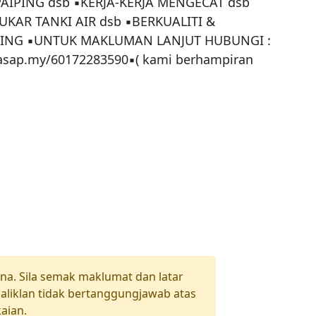
PAIPING dsb ▪KERJA-KERJA MENGECAT dsb 
UKAR TANKI AIR dsb ▪BERKUALITI & 
ING ▪UNTUK MAKLUMAN LANJUT HUBUNGI : 
sap.my/60172283590▪( kami berhampiran 
una. Sila semak maklumat dan latar
aliklan tidak bertanggungjawab atas
aian.