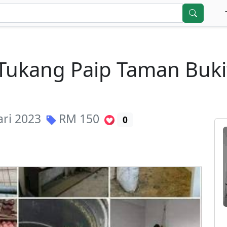
ukang Paip Taman Bukit
ari 2023
RM
150
0