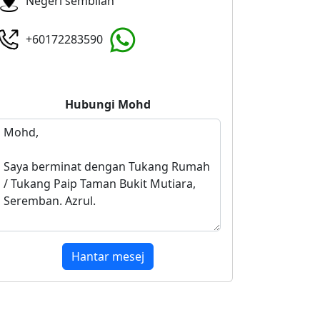
Negeri sembilan
+60172283590
Hubungi
Mohd
Hantar mesej