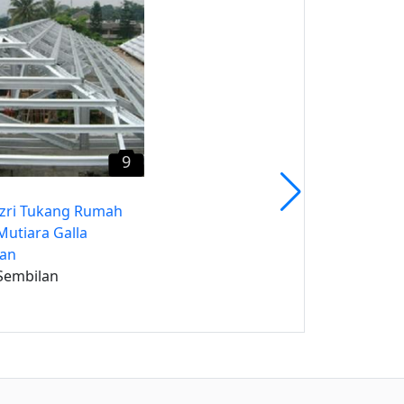
Bukit Mutiara. Khairul
Negeri Sembilan
9
zri Tukang Rumah
utiara Galla
an
Sembilan