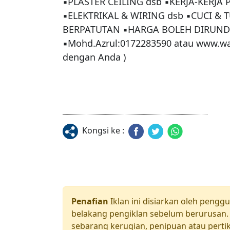
▪PLASTER CEILING dsb ▪KERJA-KERJA 
▪ELEKTRIKAL & WIRING dsb ▪CUCI & T
BERPATUTAN ▪HARGA BOLEH DIRUND
▪Mohd.Azrul:0172283590 atau www.wa
dengan Anda )

Kongsi ke :
Penafian
Iklan ini disiarkan oleh pengg
belakang pengiklan sebelum berurusan. 
sebarang kerugian, penipuan atau pertik