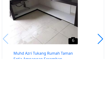
6
Muhd Azri Tukang Rumah Taman
Setia Ampangan Seremban
Seremban, Negeri Sembilan
Buat iklan percuma