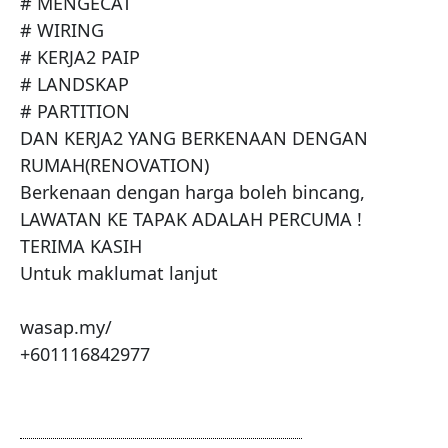
# MENGECAT

# WIRING

# KERJA2 PAIP

# LANDSKAP

# PARTITION

DAN KERJA2 YANG BERKENAAN DENGAN 
RUMAH(RENOVATION)

Berkenaan dengan harga boleh bincang,

LAWATAN KE TAPAK ADALAH PERCUMA ! 
TERIMA KASIH

Untuk maklumat lanjut 

wasap.my/

+601116842977