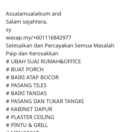
Assalamualaikum and

Salam sejahtera,

sy 

wasap.my/+601116842977

Selesaikan dan Percayakan Semua Masalah 
Paip dan Kerosakkan

# UBAH SUAI RUMAH&OFFICE

# BUAT PORCH

# BAIKI ATAP BOCOR

# PASANG TILES

# BAIKI TANDAS

# PASANG DAN TUKAR TANGKI

# KABINET DAPUR

# PLASTER CEILING

# PINTU & GRILL
