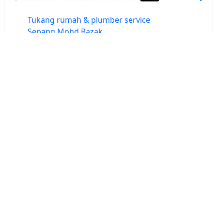
Tukang rumah & plumber service
Sepang Mohd Razak
Sepang, Selangor
Buat iklan percuma
Buka stor percuma
Senarai stor
Log masuk
Cipta akaun
Hubungi kami