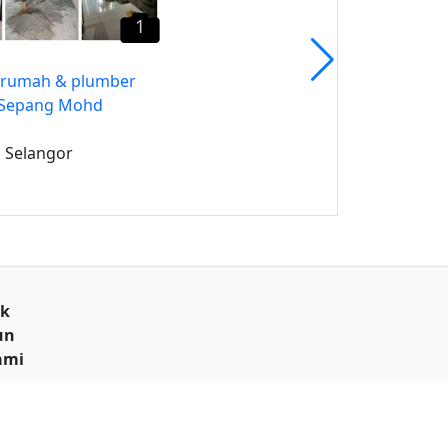
1
 rumah & plumber
e Sepang Mohd
 Selangor
uk
un
ami