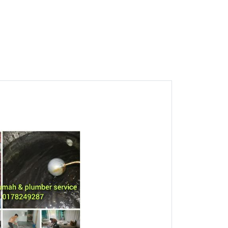
2
Tukang rumah & plumber
service Sepang Mohd
Razak
Sepang, Selangor