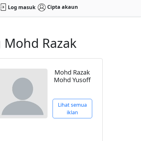
Cipta akaun
Log masuk
g Mohd Razak
Mohd Razak
Mohd Yusoff
Lihat semua
iklan