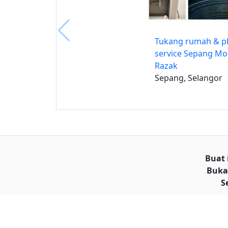
Tukang rumah & p
service Sepang M
Razak
Sepang, Selangor
Buat 
Buka
S