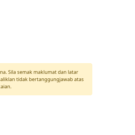
una. Sila semak maklumat dan latar
aliklan tidak bertanggungjawab atas
aian.