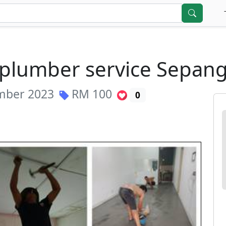
plumber service Sepan
mber 2023
RM
100
0