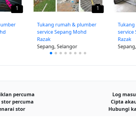
1
1
lumber
Tukang rumah & plumber
Tukang
ohd
service Sepang Mohd
servic
Razak
Razak
Sepang, Selangor
Sepang,
iklan percuma
Log mas
 stor percuma
Cipta aka
enarai stor
Hubungi k