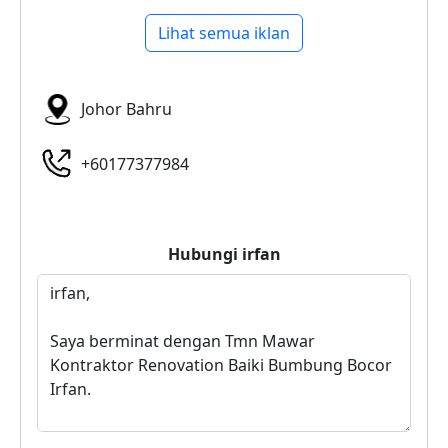
Lihat semua iklan
Johor Bahru
+60177377984
Hubungi
irfan