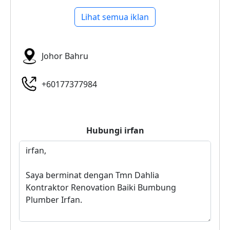
Lihat semua iklan
Johor Bahru
+60177377984
Hubungi
irfan