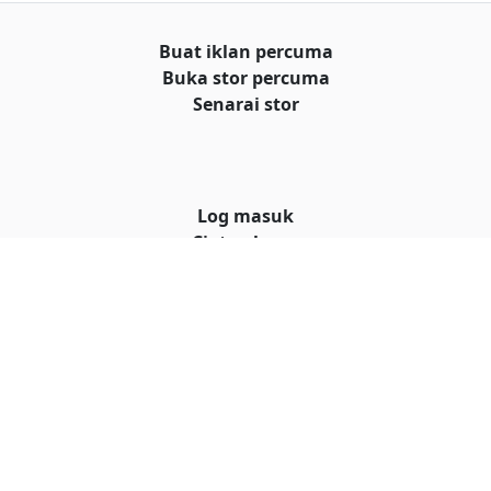
Buat iklan percuma
Buka stor percuma
Senarai stor
Log masuk
Cipta akaun
Hubungi kami
© Hakcipta
al iklan
Terms and conditions
|
Privacy policy