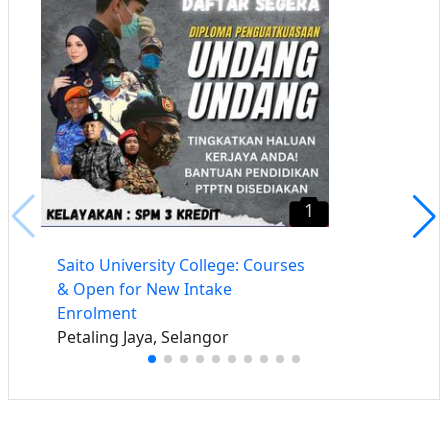
1
Saito University College: Courses
& Open for New Intake
Enrolment
Petaling Jaya, Selangor