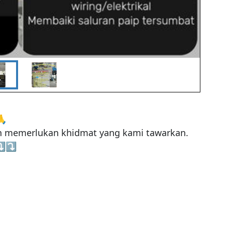


n memerlukan khidmat yang kami tawarkan. 

️⤵️
