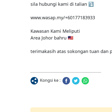
sila hubungi kami di talian ⤵️

www.wasap.my/+60177183933

Kawasan Kami Meliputi

Area Johor bahru 🇲🇾

terimakasih atas sokongan tuan dan 
Kongsi ke :