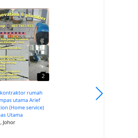
2
Kontraktor Rumah Area
Kempas Arief Renovation
(Home Service) In Kempas
Johor Bahru.
Kempas, Johor
2
 kontraktor rumah
mpas utama Arief
ion (Home service)
pas Utama
 Johor