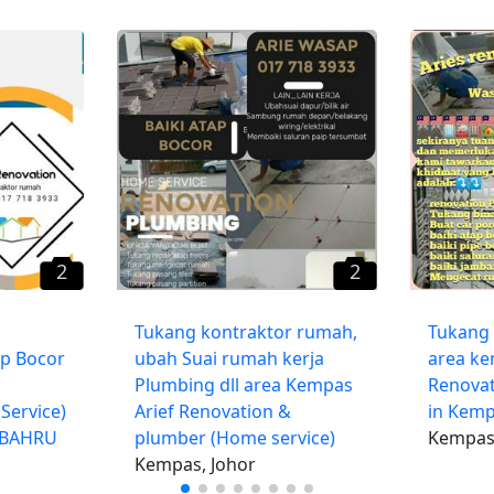
2
2
Tukang kontraktor rumah,
Tukang
p Bocor
ubah Suai rumah kerja
area ke
Plumbing dll area Kempas
Renovat
Service)
Arief Renovation &
in Kem
 BAHRU
plumber (Home service)
Kempas,
Kempas, Johor