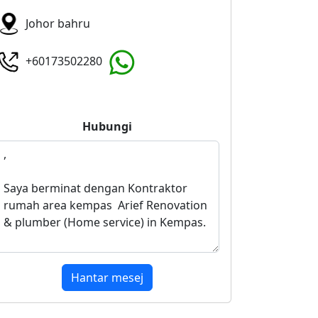
Johor bahru
+60173502280
Hubungi
Hantar mesej