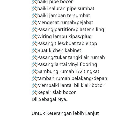
🛠baiki pipe bocor

🛠baiki saluran pipe sumbat

🛠baiki jamban tersumbat

🛠Mengecat rumah/pejabat

🛠Pasang partition/plaster siling

🛠Wiring lampu kipas/plug

🛠Pasang tiles/buat table top

🛠Buat kichen kabinet

🛠Pasang/tukar tangki air rumah

🛠Pasang lantai vinyl flooring

🛠Sambung rumah 1/2 tingkat

🛠tambah rumah belakang/depan

🛠Membaiki lantai bilik air bocor

🛠Repair slab bocor

Dll Sebagai Nya..

Untuk Keterangan lebih Lanjut
