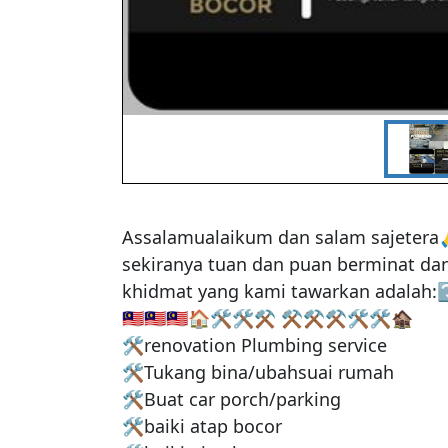
Assalamualaikum dan salam sajetera
sekiranya tuan dan puan berminat da
khidmat yang kami tawarkan adalah:⤵
🇲🇾🇲🇾🇲🇾🏠🛠️🛠⚒ ⚒⚒⚒🛠🛠🏚️

🛠renovation Plumbing service

🛠Tukang bina/ubahsuai rumah

🛠Buat car porch/parking

🛠baiki atap bocor
