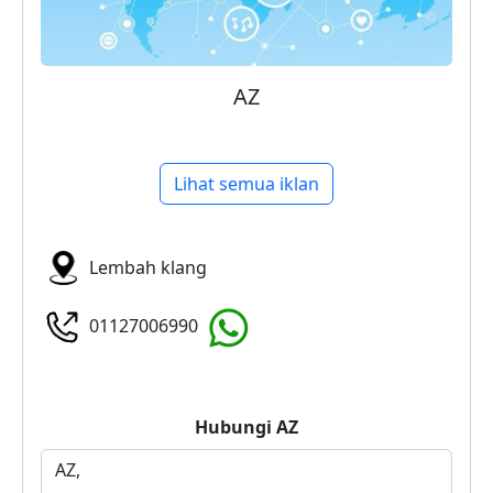
AZ
Lihat semua iklan
Lembah klang
01127006990
Hubungi
AZ