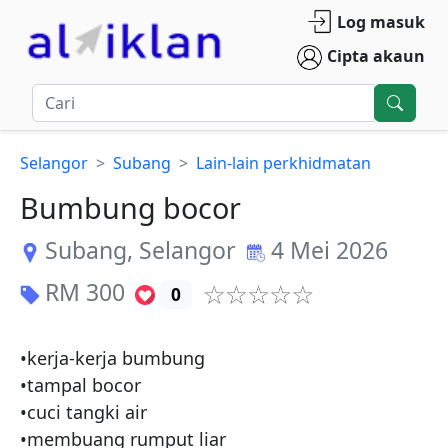
Log masuk
Cipta akaun
Selangor
Subang
Lain-lain perkhidmatan
Bumbung bocor
Subang
,
Selangor
4 Mei 2026
RM
300
0
•kerja-kerja bumbung 

•tampal bocor 

•cuci tangki air

•membuang rumput liar 
