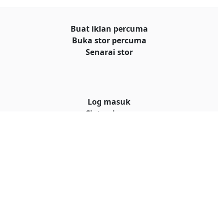
Buat iklan percuma
Buka stor percuma
Senarai stor
Log masuk
Cipta akaun
Hubungi kami
© Hakcipta
al iklan