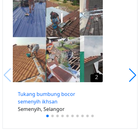
2
Tukang bumbung bocor
semenyih ikhsan
Semenyih, Selangor