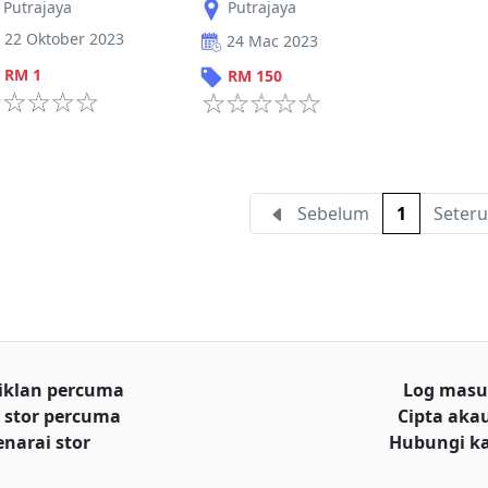
Putrajaya
Putrajaya
22 Oktober 2023
24 Mac 2023
RM
1
RM
150
Sebelum
1
Seteru
iklan percuma
Log mas
 stor percuma
Cipta aka
enarai stor
Hubungi k