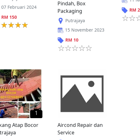
Pindah, Box
07 Februari 2024
RM
2
Packaging
RM
150
Putrajaya
15 November 2023
RM
10
1
kang Atap Bocor
Aircond Repair dan
trajaya
Service