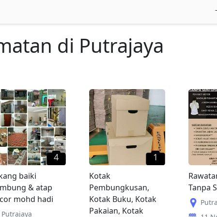
dmatan
di
Putrajaya
4
1
kang baiki
Kotak
Rawatan
mbung & atap
Pembungkusan,
Tanpa 
cor mohd hadi
Kotak Buku, Kotak
Putr
Pakaian, Kotak
Putrajaya
11 N