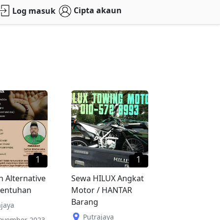
Cipta akaun
Log masuk
1
1
 Alternative
Sewa HILUX Angkat
Sentuhan
Motor / HANTAR
Barang
ajaya
Putrajaya
ovember 2023