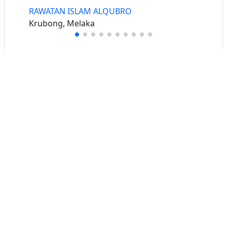
RAWATAN ISLAM ALQUBRO
Krubong, Melaka
Buat iklan percuma
Buka stor percuma
Senarai stor
Log masuk
Cipta akaun
Hubungi kami