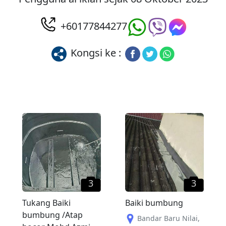
+60177844277
Kongsi ke :
3
3
Tukang Baiki
Baiki bumbung
bumbung /Atap
Bandar Baru Nilai
,