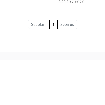
Sebelum
1
Seterus
Buat iklan percuma
Buka stor percuma
Senarai stor
Log masuk
Cipta akaun