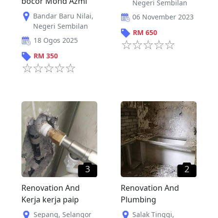
bocor Mohd Azmi
Negeri Sembilan
Bandar Baru Nilai
,
06 November 2023
Negeri Sembilan
RM
650
18 Ogos 2025
RM
350
3
2
Renovation And
Renovation And
Kerja kerja paip
Plumbing
Sepang
,
Selangor
Salak Tinggi
,