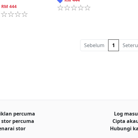
RM
444
Sebelum
1
Seteru
iklan percuma
Log mas
 stor percuma
Cipta aka
enarai stor
Hubungi k