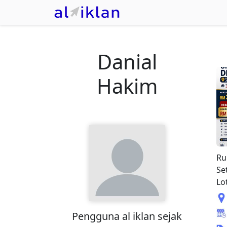
Danial
Hakim
Ru
Se
Lo
Pengguna
al iklan
sejak