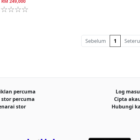
RM
249,000
Sebelum
1
Seteru
iklan percuma
Log mas
 stor percuma
Cipta aka
enarai stor
Hubungi k