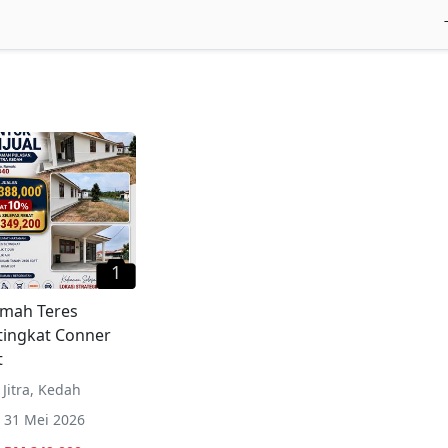
1
mah Teres
tingkat Conner
t
Jitra
,
Kedah
31 Mei 2026