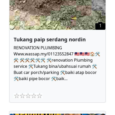
1
Tukang paip serdang nordin
RENOVATION PLUMBING
Www.wassap.my/01123552847 🇲🇾🇲🇾🇲🇾🏠🛠
⚒ ⚒⚒⚒🛠🛠 🛠renovation Plumbing
service 🛠Tukang bina/ubahsuai rumah 🛠
Buat car porch/parking 🛠baiki atap bocor
🛠baiki pipe bocor 🛠baik
...