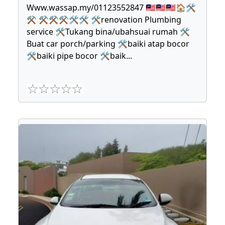
Www.wassap.my/01123552847 🇲🇾🇲🇾🇲🇾🏠🛠
⚒ ⚒⚒⚒🛠🛠 🛠renovation Plumbing
service 🛠Tukang bina/ubahsuai rumah 🛠
Buat car porch/parking 🛠baiki atap bocor
🛠baiki pipe bocor 🛠baik
...