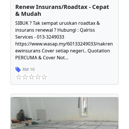
Renew Insurans/Roadtax - Cepat
& Mudah
SIBUK ? Tak sempat uruskan roadtax &
insurans renewal ? Hubungi : Qalriss
Services - 013-3249033
https://www.wasap.my/60133249033/nakren
ewinsurans Cover setiap negeri.. Quotation
PERCUMA & Cover Not
...
RM
10