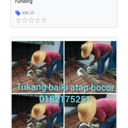
runding
RM
25