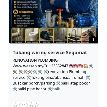
1
Tukang wiring service Segamat
RENOVATION PLUMBING
Www.wassap.my/01123552847 🇲🇾🇲🇾🇲🇾🏠🛠
⚒ ⚒⚒⚒🛠🛠 🛠renovation Plumbing
service 🛠Tukang bina/ubahsuai rumah 🛠
Buat car porch/parking 🛠baiki atap bocor
🛠baiki pipe bocor 🛠baik
...