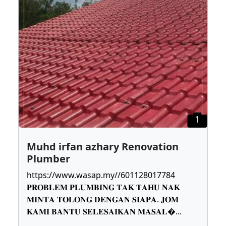
1
Muhd irfan azhary Renovation
Plumber
https://www.wasap.my//601128017784
𝐏𝐑𝐎𝐁𝐋𝐄𝐌 𝐏𝐋𝐔𝐌𝐁𝐈𝐍𝐆 𝐓𝐀𝐊 𝐓𝐀𝐇𝐔 𝐍𝐀𝐊
𝐌𝐈𝐍𝐓𝐀 𝐓𝐎𝐋𝐎𝐍𝐆 𝐃𝐄𝐍𝐆𝐀𝐍 𝐒𝐈𝐀𝐏𝐀. 𝐉𝐎𝐌
𝐊𝐀𝐌𝐈 𝐁𝐀𝐍𝐓𝐔 𝐒𝐄𝐋𝐄𝐒𝐀𝐈𝐊𝐀𝐍 𝐌𝐀𝐒𝐀𝐋
...