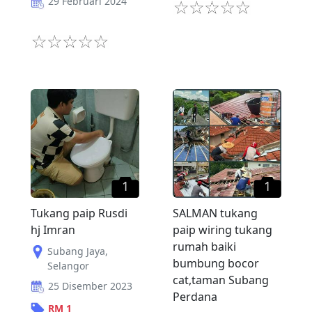
29 Februari 2024
1
1
Tukang paip Rusdi
SALMAN tukang
hj Imran
paip wiring tukang
rumah baiki
Subang Jaya
,
bumbung bocor
Selangor
cat,taman Subang
25 Disember 2023
Perdana
RM
1