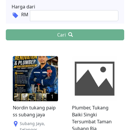
Harga dari
RM
Cari
1
Nordin tukang paip
Plumber, Tukang
ss subang jaya
Baiki Singki
Tersumbat Taman
Subang Jaya
,
Subang Ria
Selangor