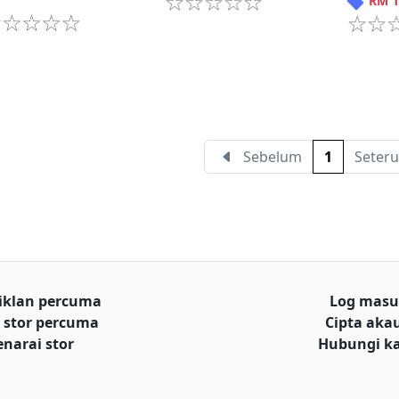
RM
1
Sebelum
1
Seteru
iklan percuma
Log mas
 stor percuma
Cipta aka
enarai stor
Hubungi k