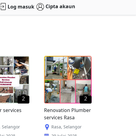
Cipta akaun
Log masuk
2
2
 services
Renovation Plumber
services Rasa
,
Selangor
Rasa
,
Selangor
lai 2025
29 Julai 2025