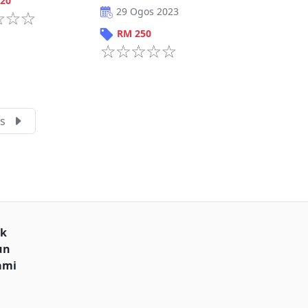
20
29 Ogos 2023
RM
250
s
uk
un
ami