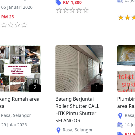
RM
1,800
05 Januari 2026
RM
25
2
1
kang Rumah area
Batang Berjuntai
Plumbin
sa
Roller Shutter CALL
area Ra
HTK Pintu Shutter
Rasa
,
Selangor
Rasa
SELANGOR
29 Julai 2025
14 Ju
Rasa
,
Selangor
RM
6