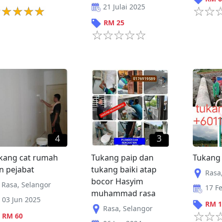
21 Julai 2025
RM
25
4
3
kang cat rumah
Tukang paip dan
Tukang
n pejabat
tukang baiki atap
Rasa
bocor Hasyim
Rasa
,
Selangor
17 F
muhammad rasa
03 Jun 2025
RM
1
Rasa
,
Selangor
RM
60