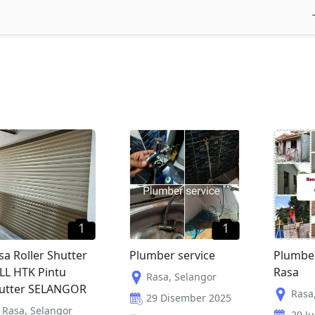
1
1
sa Roller Shutter
Plumber service
Plumber
LL HTK Pintu
Rasa
Rasa
,
Selangor
utter SELANGOR
Rasa
29 Disember 2025
Rasa
,
Selangor
29 Ju