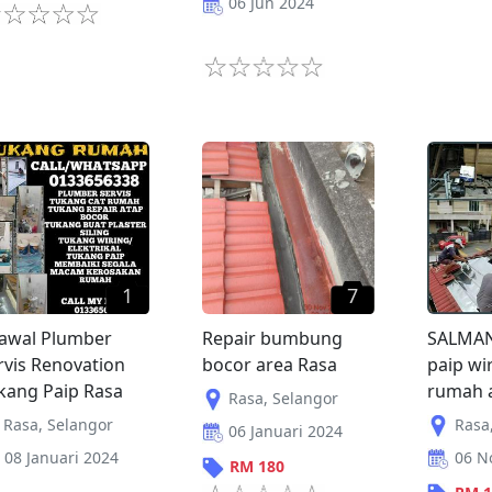
06 Jun 2024
1
7
awal Plumber
Repair bumbung
SALMAN
rvis Renovation
bocor area Rasa
paip wi
kang Paip Rasa
rumah a
Rasa
,
Selangor
Rasa
,
Selangor
Rasa
06 Januari 2024
08 Januari 2024
06 N
RM
180