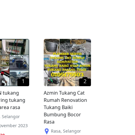
1
2
 tukang
Azmin Tukang Cat
ring tukang
Rumah Renovation
rea rasa
Tukang Baiki
Bumbung Bocor
,
Selangor
Rasa
ovember 2023
Rasa
,
Selangor