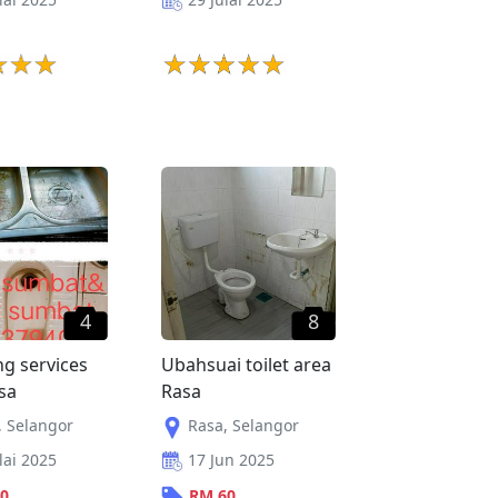
4
8
g services
Ubahsuai toilet area
sa
Rasa
,
Selangor
Rasa
,
Selangor
lai 2025
17 Jun 2025
0
RM
60