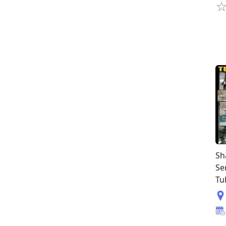
Sh
Se
Tu