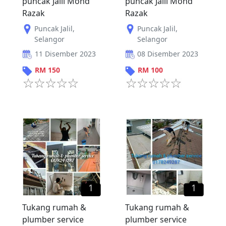
puncak Jalil Mohd
puncak Jalil Mohd
Razak
Razak
Puncak Jalil
,
Puncak Jalil
,
Selangor
Selangor
11 Disember 2023
08 Disember 2023
RM
150
RM
100
1
1
Tukang rumah &
Tukang rumah &
plumber service
plumber service