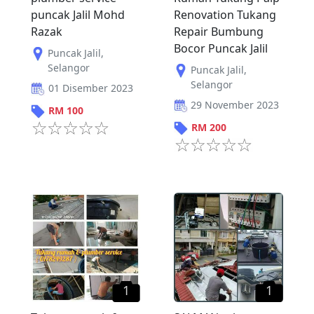
puncak Jalil Mohd
Renovation Tukang
Razak
Repair Bumbung
Bocor Puncak Jalil
Puncak Jalil
,
Selangor
Puncak Jalil
,
Selangor
01 Disember 2023
29 November 2023
RM
100
RM
200
1
1