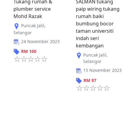
Tukang rumah &
SALMAN tukang
plumber service
paip wiring tukang
Mohd Razak
rumah baiki
bumbung bocor
Puncak Jalil
,
taman universiti
Selangor
indah seri
24 November 2023
kembangan
RM
100
Puncak Jalil
,
Selangor
15 November 2023
RM
97
Sebelum
1
2
Seterus