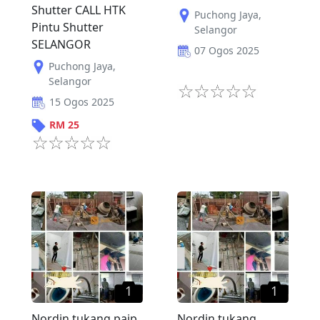
Shutter CALL HTK
Puchong Jaya
,
Pintu Shutter
Selangor
SELANGOR
07 Ogos 2025
Puchong Jaya
,
Selangor
15 Ogos 2025
RM
25
1
1
Nordin tukang paip
Nordin tukang