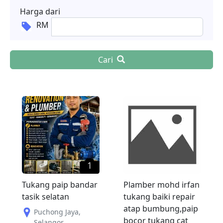
Harga dari
RM
Cari
1
Tukang paip bandar
Plamber mohd irfan
tasik selatan
tukang baiki repair
atap bumbung,paip
Puchong Jaya
,
bocor tukang cat
Selangor