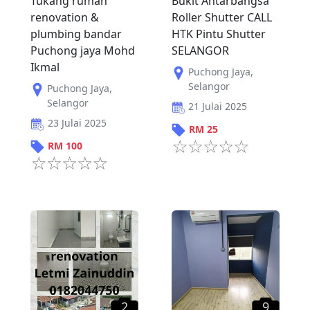
Tukang rumah
Bukit Antarbangsa
renovation &
Roller Shutter CALL
plumbing bandar
HTK Pintu Shutter
Puchong jaya Mohd
SELANGOR
Ikmal
Puchong Jaya
,
Selangor
Puchong Jaya
,
Selangor
21 Julai 2025
23 Julai 2025
RM
25
RM
100
2
9