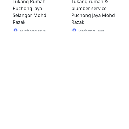
Tukang Rumah
Tukang rumah &
Puchong jaya
plumber service
Selangor Mohd
Puchong jaya Mohd
Razak
Razak
Puchong Jaya
,
Puchong Jaya
,
Selangor
Selangor
19 Januari 2024
29 Januari 2024
RM
100
RM
100
Sebelum
1
2
3
Seterus