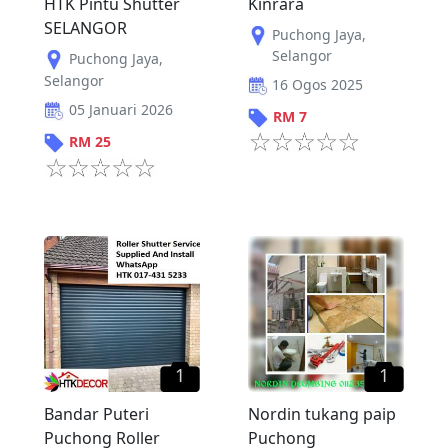
HTK Pintu Shutter
Kinrara
SELANGOR
Puchong Jaya
,
Selangor
Puchong Jaya
,
Selangor
16 Ogos 2025
05 Januari 2026
RM
7
RM
25
1
1
Bandar Puteri
Nordin tukang paip
Puchong Roller
Puchong