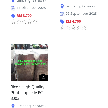
Limbang
,
Sarawak
Limbang
,
Sarawak
16 Disember 2023
06 September 2023
RM
3,700
RM
4,700
4
Ricoh High Quality
Photocopier MPC
3003
Limbang
,
Sarawak