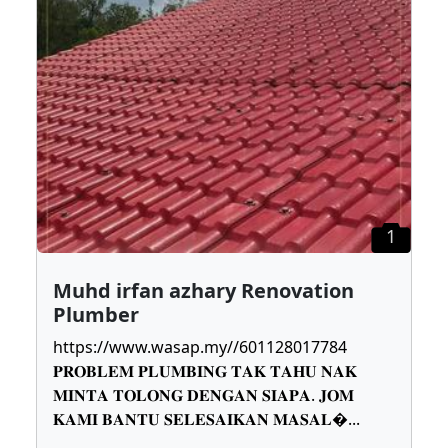
1
Muhd irfan azhary Renovation
Plumber
https://www.wasap.my//601128017784
𝐏𝐑𝐎𝐁𝐋𝐄𝐌 𝐏𝐋𝐔𝐌𝐁𝐈𝐍𝐆 𝐓𝐀𝐊 𝐓𝐀𝐇𝐔 𝐍𝐀𝐊
𝐌𝐈𝐍𝐓𝐀 𝐓𝐎𝐋𝐎𝐍𝐆 𝐃𝐄𝐍𝐆𝐀𝐍 𝐒𝐈𝐀𝐏𝐀. 𝐉𝐎𝐌
𝐊𝐀𝐌𝐈 𝐁𝐀𝐍𝐓𝐔 𝐒𝐄𝐋𝐄𝐒𝐀𝐈𝐊𝐀𝐍 𝐌𝐀𝐒𝐀𝐋
...