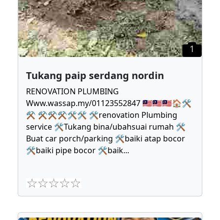
1
Tukang paip serdang nordin
RENOVATION PLUMBING
Www.wassap.my/01123552847 🇲🇾🇲🇾🇲🇾🏠🛠
⚒ ⚒⚒⚒🛠🛠 🛠renovation Plumbing
service 🛠Tukang bina/ubahsuai rumah 🛠
Buat car porch/parking 🛠baiki atap bocor
🛠baiki pipe bocor 🛠baik
...