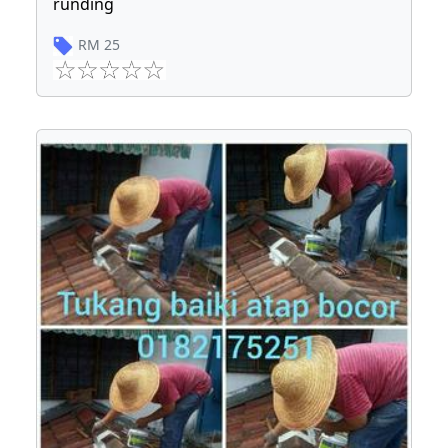
runding
RM
25