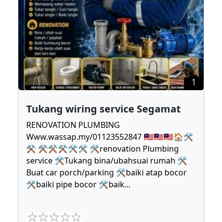
1
Tukang wiring service Segamat
RENOVATION PLUMBING
Www.wassap.my/01123552847 🇲🇾🇲🇾🇲🇾🏠🛠
⚒ ⚒⚒⚒🛠🛠 🛠renovation Plumbing
service 🛠Tukang bina/ubahsuai rumah 🛠
Buat car porch/parking 🛠baiki atap bocor
🛠baiki pipe bocor 🛠baik
...