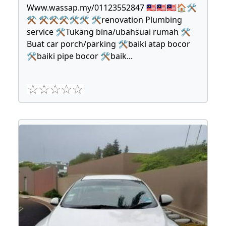
Www.wassap.my/01123552847 🇲🇾🇲🇾🇲🇾🏠🛠
⚒ ⚒⚒⚒🛠🛠 🛠renovation Plumbing
service 🛠Tukang bina/ubahsuai rumah 🛠
Buat car porch/parking 🛠baiki atap bocor
🛠baiki pipe bocor 🛠baik
...