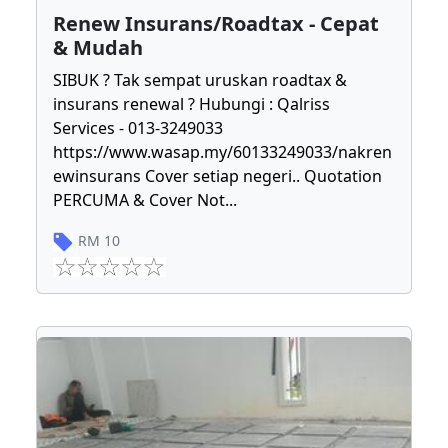
Renew Insurans/Roadtax - Cepat
& Mudah
SIBUK ? Tak sempat uruskan roadtax &
insurans renewal ? Hubungi : Qalriss
Services - 013-3249033
https://www.wasap.my/60133249033/nakren
ewinsurans Cover setiap negeri.. Quotation
PERCUMA & Cover Not
...
RM
10