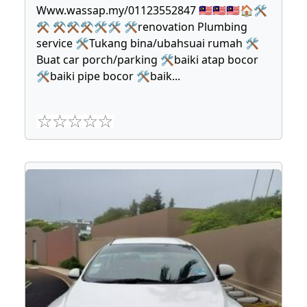
Www.wassap.my/01123552847 🇲🇾🇲🇾🇲🇾🏠🛠
⚒ ⚒⚒⚒🛠🛠 🛠renovation Plumbing
service 🛠Tukang bina/ubahsuai rumah 🛠
Buat car porch/parking 🛠baiki atap bocor
🛠baiki pipe bocor 🛠baik
...