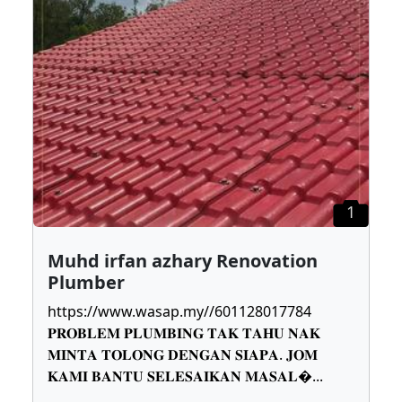
1
Muhd irfan azhary Renovation
Plumber
https://www.wasap.my//601128017784
𝐏𝐑𝐎𝐁𝐋𝐄𝐌 𝐏𝐋𝐔𝐌𝐁𝐈𝐍𝐆 𝐓𝐀𝐊 𝐓𝐀𝐇𝐔 𝐍𝐀𝐊
𝐌𝐈𝐍𝐓𝐀 𝐓𝐎𝐋𝐎𝐍𝐆 𝐃𝐄𝐍𝐆𝐀𝐍 𝐒𝐈𝐀𝐏𝐀. 𝐉𝐎𝐌
𝐊𝐀𝐌𝐈 𝐁𝐀𝐍𝐓𝐔 𝐒𝐄𝐋𝐄𝐒𝐀𝐈𝐊𝐀𝐍 𝐌𝐀𝐒𝐀𝐋
...