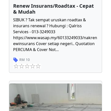
Renew Insurans/Roadtax - Cepat
& Mudah
SIBUK ? Tak sempat uruskan roadtax &
insurans renewal ? Hubungi : Qalriss
Services - 013-3249033
https://www.wasap.my/60133249033/nakren
ewinsurans Cover setiap negeri.. Quotation
PERCUMA & Cover Not
...
RM
10