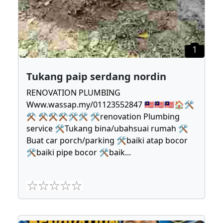
1
Tukang paip serdang nordin
RENOVATION PLUMBING
Www.wassap.my/01123552847 🇲🇾🇲🇾🇲🇾🏠🛠
⚒ ⚒⚒⚒🛠🛠 🛠renovation Plumbing
service 🛠Tukang bina/ubahsuai rumah 🛠
Buat car porch/parking 🛠baiki atap bocor
🛠baiki pipe bocor 🛠baik
...