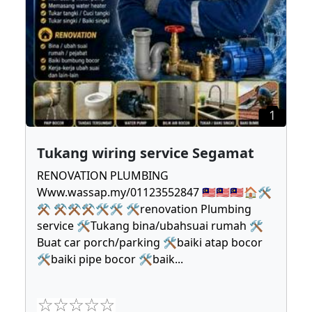
1
Tukang wiring service Segamat
RENOVATION PLUMBING
Www.wassap.my/01123552847 🇲🇾🇲🇾🇲🇾🏠🛠
⚒ ⚒⚒⚒🛠🛠 🛠renovation Plumbing
service 🛠Tukang bina/ubahsuai rumah 🛠
Buat car porch/parking 🛠baiki atap bocor
🛠baiki pipe bocor 🛠baik
...