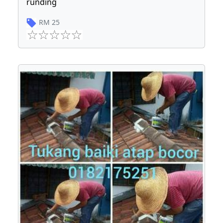
runding
RM
25