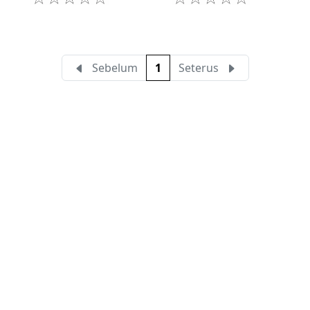
Sebelum
1
Seterus
Buat iklan percuma
Buka stor percuma
Senarai stor
Log masuk
Cipta akaun