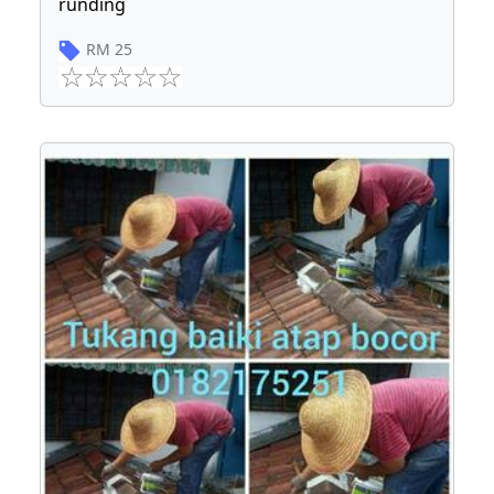
runding
RM
25