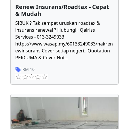
Renew Insurans/Roadtax - Cepat
& Mudah
SIBUK ? Tak sempat uruskan roadtax &
insurans renewal ? Hubungi : Qalriss
Services - 013-3249033
https://www.wasap.my/60133249033/nakren
ewinsurans Cover setiap negeri.. Quotation
PERCUMA & Cover Not
...
RM
10