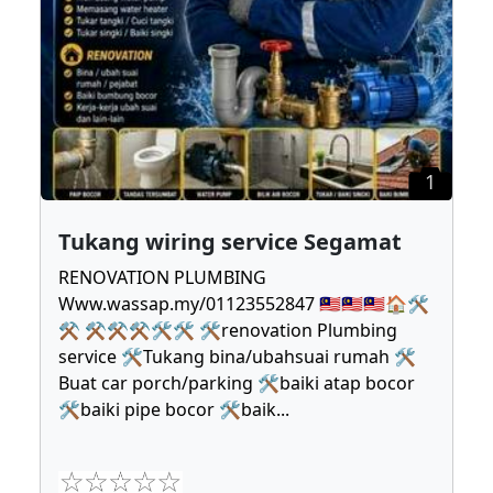
1
Tukang wiring service Segamat
RENOVATION PLUMBING
Www.wassap.my/01123552847 🇲🇾🇲🇾🇲🇾🏠🛠
⚒ ⚒⚒⚒🛠🛠 🛠renovation Plumbing
service 🛠Tukang bina/ubahsuai rumah 🛠
Buat car porch/parking 🛠baiki atap bocor
🛠baiki pipe bocor 🛠baik
...