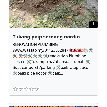
1
Tukang paip serdang nordin
RENOVATION PLUMBING
Www.wassap.my/01123552847 🇲🇾🇲🇾🇲🇾🏠🛠
⚒ ⚒⚒⚒🛠🛠 🛠renovation Plumbing
service 🛠Tukang bina/ubahsuai rumah 🛠
Buat car porch/parking 🛠baiki atap bocor
🛠baiki pipe bocor 🛠baik
...