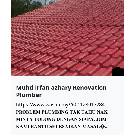
1
Muhd irfan azhary Renovation
Plumber
https://www.wasap.my//601128017784
𝐏𝐑𝐎𝐁𝐋𝐄𝐌 𝐏𝐋𝐔𝐌𝐁𝐈𝐍𝐆 𝐓𝐀𝐊 𝐓𝐀𝐇𝐔 𝐍𝐀𝐊
𝐌𝐈𝐍𝐓𝐀 𝐓𝐎𝐋𝐎𝐍𝐆 𝐃𝐄𝐍𝐆𝐀𝐍 𝐒𝐈𝐀𝐏𝐀. 𝐉𝐎𝐌
𝐊𝐀𝐌𝐈 𝐁𝐀𝐍𝐓𝐔 𝐒𝐄𝐋𝐄𝐒𝐀𝐈𝐊𝐀𝐍 𝐌𝐀𝐒𝐀𝐋
...