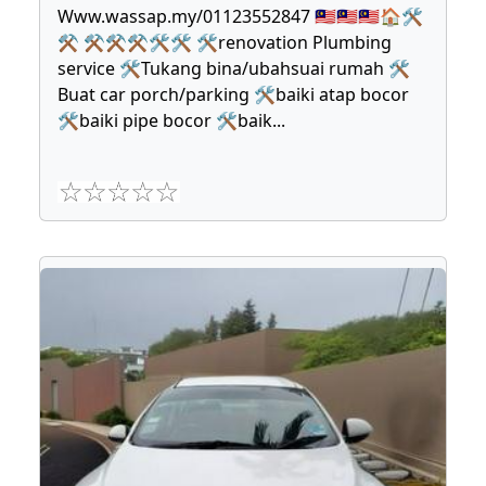
Www.wassap.my/01123552847 🇲🇾🇲🇾🇲🇾🏠🛠
⚒ ⚒⚒⚒🛠🛠 🛠renovation Plumbing
service 🛠Tukang bina/ubahsuai rumah 🛠
Buat car porch/parking 🛠baiki atap bocor
🛠baiki pipe bocor 🛠baik
...