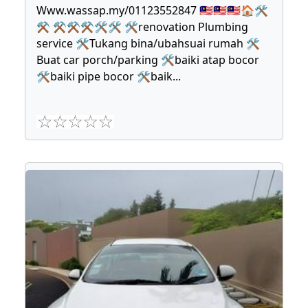
Www.wassap.my/01123552847 🇲🇾🇲🇾🇲🇾🏠🛠
⚒ ⚒⚒⚒🛠🛠 🛠renovation Plumbing
service 🛠Tukang bina/ubahsuai rumah 🛠
Buat car porch/parking 🛠baiki atap bocor
🛠baiki pipe bocor 🛠baik
...