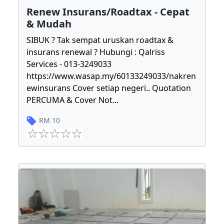
Renew Insurans/Roadtax - Cepat
& Mudah
SIBUK ? Tak sempat uruskan roadtax &
insurans renewal ? Hubungi : Qalriss
Services - 013-3249033
https://www.wasap.my/60133249033/nakren
ewinsurans Cover setiap negeri.. Quotation
PERCUMA & Cover Not
...
RM
10