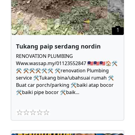
1
Tukang paip serdang nordin
RENOVATION PLUMBING
Www.wassap.my/01123552847 🇲🇾🇲🇾🇲🇾🏠🛠
⚒ ⚒⚒⚒🛠🛠 🛠renovation Plumbing
service 🛠Tukang bina/ubahsuai rumah 🛠
Buat car porch/parking 🛠baiki atap bocor
🛠baiki pipe bocor 🛠baik
...