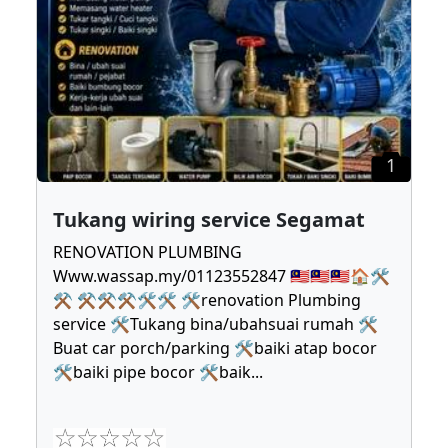
1
Tukang wiring service Segamat
RENOVATION PLUMBING
Www.wassap.my/01123552847 🇲🇾🇲🇾🇲🇾🏠🛠
⚒ ⚒⚒⚒🛠🛠 🛠renovation Plumbing
service 🛠Tukang bina/ubahsuai rumah 🛠
Buat car porch/parking 🛠baiki atap bocor
🛠baiki pipe bocor 🛠baik
...