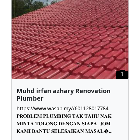
1
Muhd irfan azhary Renovation
Plumber
https://www.wasap.my//601128017784
𝐏𝐑𝐎𝐁𝐋𝐄𝐌 𝐏𝐋𝐔𝐌𝐁𝐈𝐍𝐆 𝐓𝐀𝐊 𝐓𝐀𝐇𝐔 𝐍𝐀𝐊
𝐌𝐈𝐍𝐓𝐀 𝐓𝐎𝐋𝐎𝐍𝐆 𝐃𝐄𝐍𝐆𝐀𝐍 𝐒𝐈𝐀𝐏𝐀. 𝐉𝐎𝐌
𝐊𝐀𝐌𝐈 𝐁𝐀𝐍𝐓𝐔 𝐒𝐄𝐋𝐄𝐒𝐀𝐈𝐊𝐀𝐍 𝐌𝐀𝐒𝐀𝐋
...