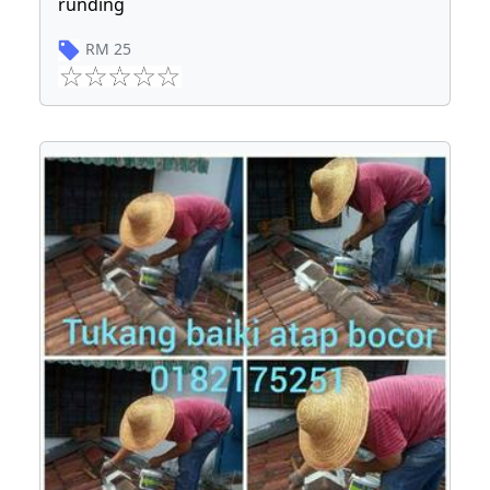
runding
RM
25