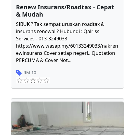
Renew Insurans/Roadtax - Cepat
& Mudah
SIBUK ? Tak sempat uruskan roadtax &
insurans renewal ? Hubungi : Qalriss
Services - 013-3249033
https://www.wasap.my/60133249033/nakren
ewinsurans Cover setiap negeri.. Quotation
PERCUMA & Cover Not
...
RM
10