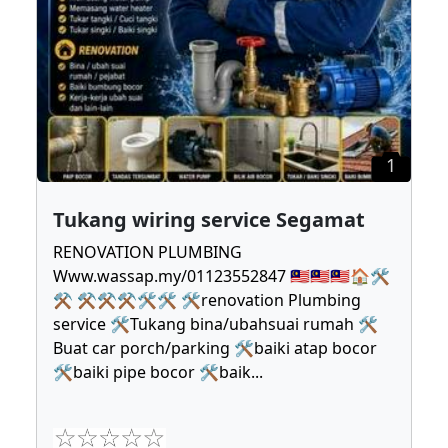
1
Tukang wiring service Segamat
RENOVATION PLUMBING
Www.wassap.my/01123552847 🇲🇾🇲🇾🇲🇾🏠🛠
⚒ ⚒⚒⚒🛠🛠 🛠renovation Plumbing
service 🛠Tukang bina/ubahsuai rumah 🛠
Buat car porch/parking 🛠baiki atap bocor
🛠baiki pipe bocor 🛠baik
...