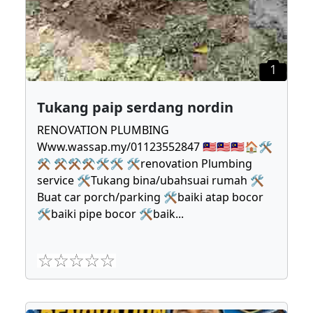
1
Tukang paip serdang nordin
RENOVATION PLUMBING
Www.wassap.my/01123552847 🇲🇾🇲🇾🇲🇾🏠🛠
⚒ ⚒⚒⚒🛠🛠 🛠renovation Plumbing
service 🛠Tukang bina/ubahsuai rumah 🛠
Buat car porch/parking 🛠baiki atap bocor
🛠baiki pipe bocor 🛠baik
...