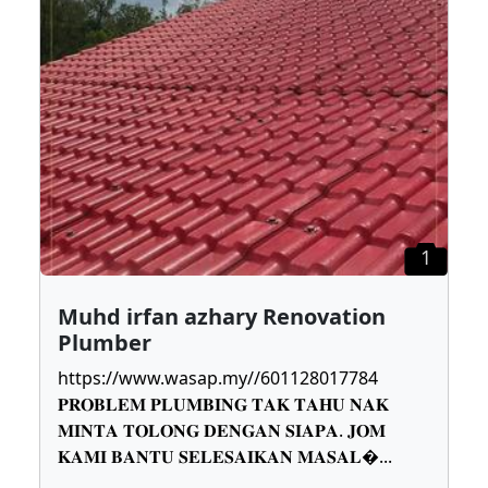
1
Muhd irfan azhary Renovation
Plumber
https://www.wasap.my//601128017784
𝐏𝐑𝐎𝐁𝐋𝐄𝐌 𝐏𝐋𝐔𝐌𝐁𝐈𝐍𝐆 𝐓𝐀𝐊 𝐓𝐀𝐇𝐔 𝐍𝐀𝐊
𝐌𝐈𝐍𝐓𝐀 𝐓𝐎𝐋𝐎𝐍𝐆 𝐃𝐄𝐍𝐆𝐀𝐍 𝐒𝐈𝐀𝐏𝐀. 𝐉𝐎𝐌
𝐊𝐀𝐌𝐈 𝐁𝐀𝐍𝐓𝐔 𝐒𝐄𝐋𝐄𝐒𝐀𝐈𝐊𝐀𝐍 𝐌𝐀𝐒𝐀𝐋
...