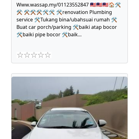
Www.wassap.my/01123552847 🇲🇾🇲🇾🇲🇾🏠🛠
⚒ ⚒⚒⚒🛠🛠 🛠renovation Plumbing
service 🛠Tukang bina/ubahsuai rumah 🛠
Buat car porch/parking 🛠baiki atap bocor
🛠baiki pipe bocor 🛠baik
...