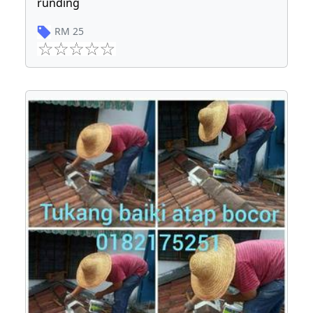
runding
RM
25