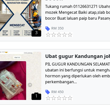
Tukang rumah 01126631271 Ubahs
mozek Mengecat Baiki atap,slab bo
bocor Buat laluan paip baru Pasang
RM
350
3
Ubat gugur Kandungan jo
PIL GUGUR KANDUNGAN SELAMAT 
ubatan ini berfungsi untuk mengha
hormon yang diperlukan oleh emb
perkembangan
...
RM
450
1