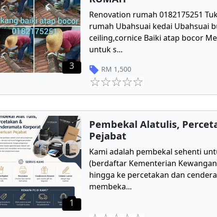
Renovation rumah 0182175251 Tu
rumah Ubahsuai kedai Ubahsuai 
ceiling,cornice Baiki atap bocor 
untuk s
...
3
RM
1,500
Pembekal Alatulis, Perce
Pejabat
Kami adalah pembekal sehenti unt
(berdaftar Kementerian Kewangan) d
hingga ke percetakan dan cender
membeka
...
1