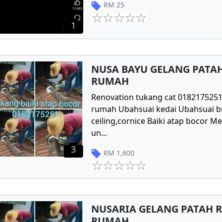
RM
25
1
NUSA BAYU GELANG PATA
RUMAH
Renovation tukang cat 018217525
rumah Ubahsuai kedai Ubahsuai 
ceiling,cornice Baiki atap bocor 
un
...
3
RM
1,600
NUSARIA GELANG PATAH 
RUMAH