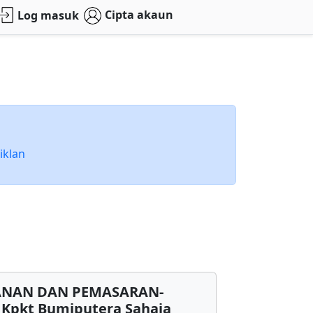
Cipta akaun
Log masuk
iklan
ANAN DAN PEMASARAN-
r Kpkt Bumiputera Sahaja