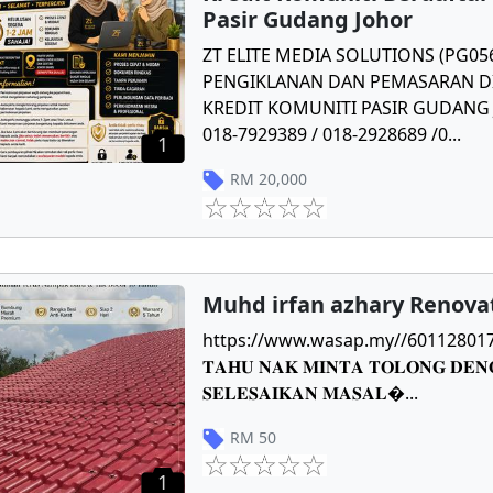
Pasir Gudang Johor
ZT ELITE MEDIA SOLUTIONS (PG0
PENGIKLANAN DAN PEMASARAN DI
KREDIT KOMUNITI PASIR GUDANG J
018-7929389 / 018-2928689 /0
...
1
RM
20,000
Muhd irfan azhary Renova
https://www.wasap.my//601128017784 𝐏
𝐓𝐀𝐇𝐔 𝐍𝐀𝐊 𝐌𝐈𝐍𝐓𝐀 𝐓𝐎𝐋𝐎𝐍𝐆 𝐃𝐄𝐍
𝐒𝐄𝐋𝐄𝐒𝐀𝐈𝐊𝐀𝐍 𝐌𝐀𝐒𝐀𝐋
...
RM
50
1