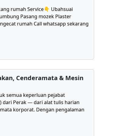
kang rumah Service👇 Ubahsuai
bumbung Pasang mozek Plaster
Mengecat rumah Call whatsapp sekarang
takan, Cenderamata & Mesin
uk semua keperluan pejabat
ari Perak — dari alat tulis harian
amata korporat. Dengan pengalaman