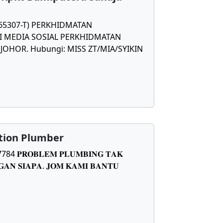
565307-T) PERKHIDMATAN
 MEDIA SOSIAL PERKHIDMATAN
OHOR. Hubungi: MISS ZT/MIA/SYIKIN
tion Plumber
𝐑𝐎𝐁𝐋𝐄𝐌 𝐏𝐋𝐔𝐌𝐁𝐈𝐍𝐆 𝐓𝐀𝐊
𝐀𝐍 𝐒𝐈𝐀𝐏𝐀. 𝐉𝐎𝐌 𝐊𝐀𝐌𝐈 𝐁𝐀𝐍𝐓𝐔