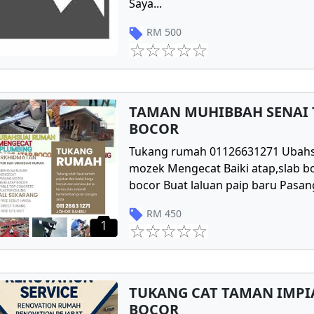
Saya
...
RM
500
TAMAN MUHIBBAH SENAI 
BOCOR
Tukang rumah 01126631271 Ubahs
mozek Mengecat Baiki atap,slab bo
bocor Buat laluan paip baru Pasang
RM
450
1
TUKANG CAT TAMAN IMPIA
BOCOR