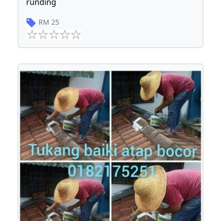
runding
RM
25