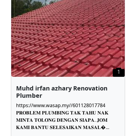
1
Muhd irfan azhary Renovation
Plumber
https://www.wasap.my//601128017784
𝐏𝐑𝐎𝐁𝐋𝐄𝐌 𝐏𝐋𝐔𝐌𝐁𝐈𝐍𝐆 𝐓𝐀𝐊 𝐓𝐀𝐇𝐔 𝐍𝐀𝐊
𝐌𝐈𝐍𝐓𝐀 𝐓𝐎𝐋𝐎𝐍𝐆 𝐃𝐄𝐍𝐆𝐀𝐍 𝐒𝐈𝐀𝐏𝐀. 𝐉𝐎𝐌
𝐊𝐀𝐌𝐈 𝐁𝐀𝐍𝐓𝐔 𝐒𝐄𝐋𝐄𝐒𝐀𝐈𝐊𝐀𝐍 𝐌𝐀𝐒𝐀𝐋
...