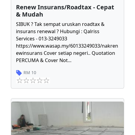
Renew Insurans/Roadtax - Cepat
& Mudah
SIBUK ? Tak sempat uruskan roadtax &
insurans renewal ? Hubungi : Qalriss
Services - 013-3249033
https://www.wasap.my/60133249033/nakren
ewinsurans Cover setiap negeri.. Quotation
PERCUMA & Cover Not
...
RM
10