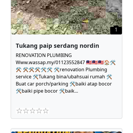
1
Tukang paip serdang nordin
RENOVATION PLUMBING
Www.wassap.my/01123552847 🇲🇾🇲🇾🇲🇾🏠🛠
⚒ ⚒⚒⚒🛠🛠 🛠renovation Plumbing
service 🛠Tukang bina/ubahsuai rumah 🛠
Buat car porch/parking 🛠baiki atap bocor
🛠baiki pipe bocor 🛠baik
...