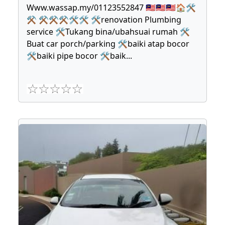
Www.wassap.my/01123552847 🇲🇾🇲🇾🇲🇾🏠🛠
⚒ ⚒⚒⚒🛠🛠 🛠renovation Plumbing
service 🛠Tukang bina/ubahsuai rumah 🛠
Buat car porch/parking 🛠baiki atap bocor
🛠baiki pipe bocor 🛠baik
...