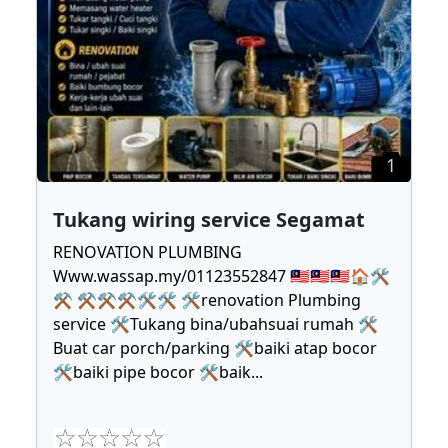
1
Tukang wiring service Segamat
RENOVATION PLUMBING
Www.wassap.my/01123552847 🇲🇾🇲🇾🇲🇾🏠🛠
⚒ ⚒⚒⚒🛠🛠 🛠renovation Plumbing
service 🛠Tukang bina/ubahsuai rumah 🛠
Buat car porch/parking 🛠baiki atap bocor
🛠baiki pipe bocor 🛠baik
...