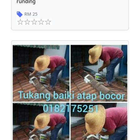
runding
RM
25