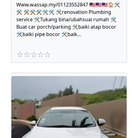
Www.wassap.my/01123552847 🇲🇾🇲🇾🇲🇾🏠🛠
⚒ ⚒⚒⚒🛠🛠 🛠renovation Plumbing
service 🛠Tukang bina/ubahsuai rumah 🛠
Buat car porch/parking 🛠baiki atap bocor
🛠baiki pipe bocor 🛠baik
...