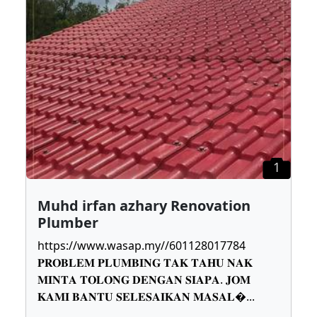
1
Muhd irfan azhary Renovation
Plumber
https://www.wasap.my//601128017784
𝐏𝐑𝐎𝐁𝐋𝐄𝐌 𝐏𝐋𝐔𝐌𝐁𝐈𝐍𝐆 𝐓𝐀𝐊 𝐓𝐀𝐇𝐔 𝐍𝐀𝐊
𝐌𝐈𝐍𝐓𝐀 𝐓𝐎𝐋𝐎𝐍𝐆 𝐃𝐄𝐍𝐆𝐀𝐍 𝐒𝐈𝐀𝐏𝐀. 𝐉𝐎𝐌
𝐊𝐀𝐌𝐈 𝐁𝐀𝐍𝐓𝐔 𝐒𝐄𝐋𝐄𝐒𝐀𝐈𝐊𝐀𝐍 𝐌𝐀𝐒𝐀𝐋
...