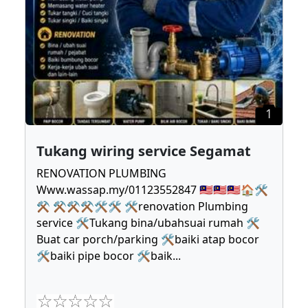
1
Tukang wiring service Segamat
RENOVATION PLUMBING
Www.wassap.my/01123552847 🇲🇾🇲🇾🇲🇾🏠🛠
⚒ ⚒⚒⚒🛠🛠 🛠renovation Plumbing
service 🛠Tukang bina/ubahsuai rumah 🛠
Buat car porch/parking 🛠baiki atap bocor
🛠baiki pipe bocor 🛠baik
...