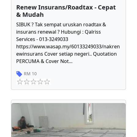
Renew Insurans/Roadtax - Cepat
& Mudah
SIBUK ? Tak sempat uruskan roadtax &
insurans renewal ? Hubungi : Qalriss
Services - 013-3249033
https://www.wasap.my/60133249033/nakren
ewinsurans Cover setiap negeri.. Quotation
PERCUMA & Cover Not
...
RM
10