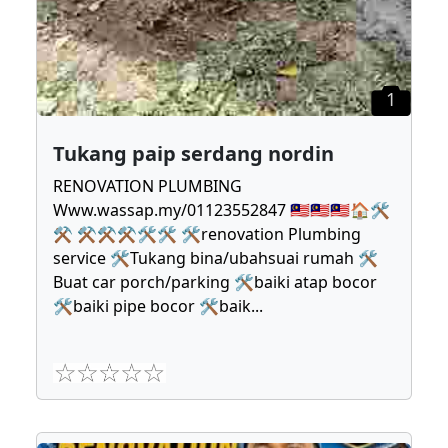
1
Tukang paip serdang nordin
RENOVATION PLUMBING
Www.wassap.my/01123552847 🇲🇾🇲🇾🇲🇾🏠🛠
⚒ ⚒⚒⚒🛠🛠 🛠renovation Plumbing
service 🛠Tukang bina/ubahsuai rumah 🛠
Buat car porch/parking 🛠baiki atap bocor
🛠baiki pipe bocor 🛠baik
...