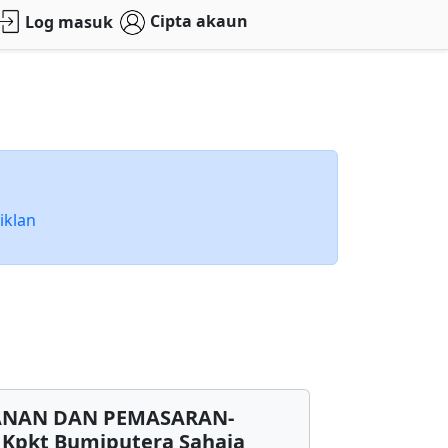
Cipta akaun
Log masuk
iklan
ANAN DAN PEMASARAN-
r Kpkt Bumiputera Sahaja