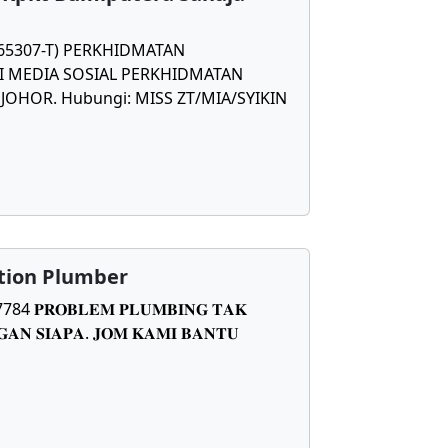
565307-T) PERKHIDMATAN
 MEDIA SOSIAL PERKHIDMATAN
OHOR. Hubungi: MISS ZT/MIA/SYIKIN
tion Plumber
𝐑𝐎𝐁𝐋𝐄𝐌 𝐏𝐋𝐔𝐌𝐁𝐈𝐍𝐆 𝐓𝐀𝐊
𝐀𝐍 𝐒𝐈𝐀𝐏𝐀. 𝐉𝐎𝐌 𝐊𝐀𝐌𝐈 𝐁𝐀𝐍𝐓𝐔