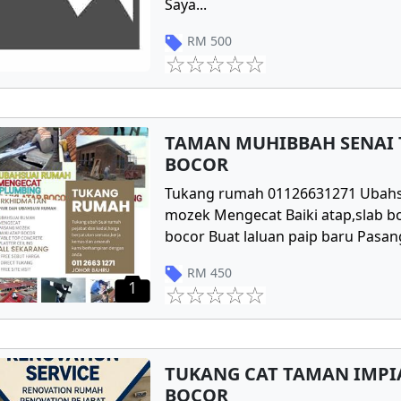
Saya
...
RM
500
TAMAN MUHIBBAH SENAI 
BOCOR
Tukang rumah 01126631271 Ubahs
mozek Mengecat Baiki atap,slab bo
bocor Buat laluan paip baru Pasang
RM
450
1
TUKANG CAT TAMAN IMPIA
BOCOR