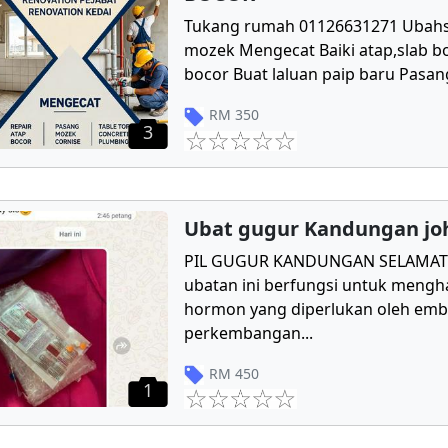
Tukang rumah 01126631271 Ubahs
mozek Mengecat Baiki atap,slab bo
bocor Buat laluan paip baru Pasang
RM
350
3
Ubat gugur Kandungan jo
PIL GUGUR KANDUNGAN SELAMAT 
ubatan ini berfungsi untuk mengha
hormon yang diperlukan oleh emb
perkembangan
...
RM
450
1