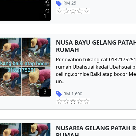
RM
25
1
NUSA BAYU GELANG PATA
RUMAH
Renovation tukang cat 018217525
rumah Ubahsuai kedai Ubahsuai 
ceiling,cornice Baiki atap bocor 
un
...
3
RM
1,600
NUSARIA GELANG PATAH 
RUMAH