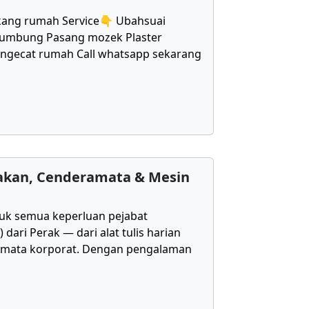
kang rumah Service👇 Ubahsuai
bumbung Pasang mozek Plaster
Mengecat rumah Call whatsapp sekarang
takan, Cenderamata & Mesin
uk semua keperluan pejabat
ari Perak — dari alat tulis harian
amata korporat. Dengan pengalaman