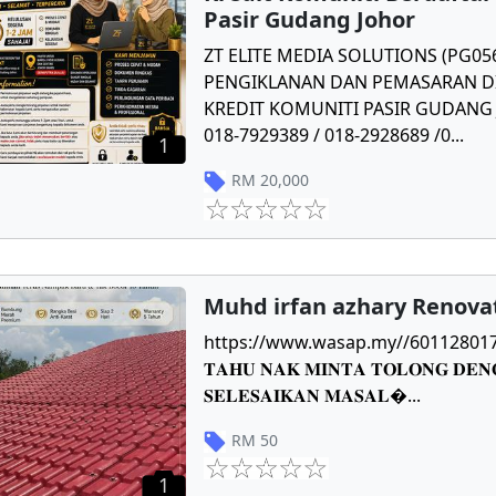
Pasir Gudang Johor
ZT ELITE MEDIA SOLUTIONS (PG0
PENGIKLANAN DAN PEMASARAN DI
KREDIT KOMUNITI PASIR GUDANG J
018-7929389 / 018-2928689 /0
...
1
RM
20,000
Muhd irfan azhary Renova
https://www.wasap.my//601128017784 𝐏
𝐓𝐀𝐇𝐔 𝐍𝐀𝐊 𝐌𝐈𝐍𝐓𝐀 𝐓𝐎𝐋𝐎𝐍𝐆 𝐃𝐄𝐍
𝐒𝐄𝐋𝐄𝐒𝐀𝐈𝐊𝐀𝐍 𝐌𝐀𝐒𝐀𝐋
...
RM
50
1