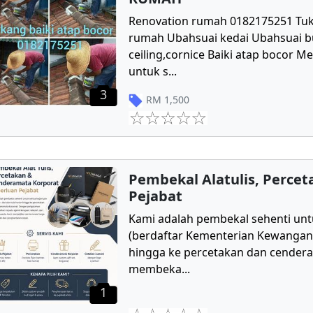
Renovation rumah 0182175251 Tu
rumah Ubahsuai kedai Ubahsuai 
ceiling,cornice Baiki atap bocor 
untuk s
...
3
RM
1,500
Pembekal Alatulis, Perce
Pejabat
Kami adalah pembekal sehenti unt
(berdaftar Kementerian Kewangan) d
hingga ke percetakan dan cender
membeka
...
1