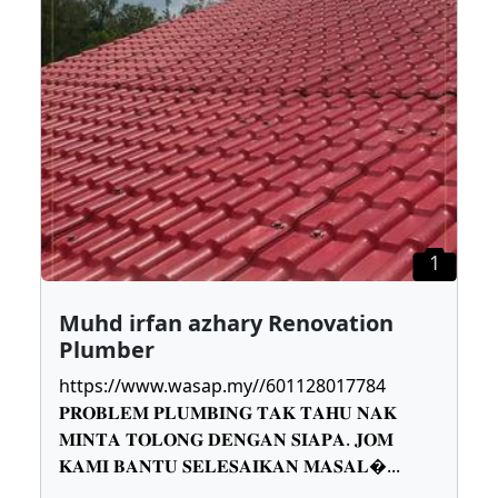
1
Muhd irfan azhary Renovation
Plumber
https://www.wasap.my//601128017784
𝐏𝐑𝐎𝐁𝐋𝐄𝐌 𝐏𝐋𝐔𝐌𝐁𝐈𝐍𝐆 𝐓𝐀𝐊 𝐓𝐀𝐇𝐔 𝐍𝐀𝐊
𝐌𝐈𝐍𝐓𝐀 𝐓𝐎𝐋𝐎𝐍𝐆 𝐃𝐄𝐍𝐆𝐀𝐍 𝐒𝐈𝐀𝐏𝐀. 𝐉𝐎𝐌
𝐊𝐀𝐌𝐈 𝐁𝐀𝐍𝐓𝐔 𝐒𝐄𝐋𝐄𝐒𝐀𝐈𝐊𝐀𝐍 𝐌𝐀𝐒𝐀𝐋
...