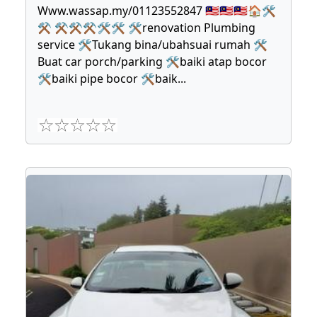
Www.wassap.my/01123552847 🇲🇾🇲🇾🇲🇾🏠🛠
⚒ ⚒⚒⚒🛠🛠 🛠renovation Plumbing
service 🛠Tukang bina/ubahsuai rumah 🛠
Buat car porch/parking 🛠baiki atap bocor
🛠baiki pipe bocor 🛠baik
...