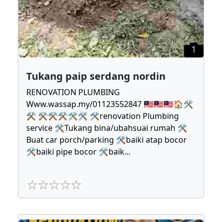
1
Tukang paip serdang nordin
RENOVATION PLUMBING
Www.wassap.my/01123552847 🇲🇾🇲🇾🇲🇾🏠🛠
⚒ ⚒⚒⚒🛠🛠 🛠renovation Plumbing
service 🛠Tukang bina/ubahsuai rumah 🛠
Buat car porch/parking 🛠baiki atap bocor
🛠baiki pipe bocor 🛠baik
...