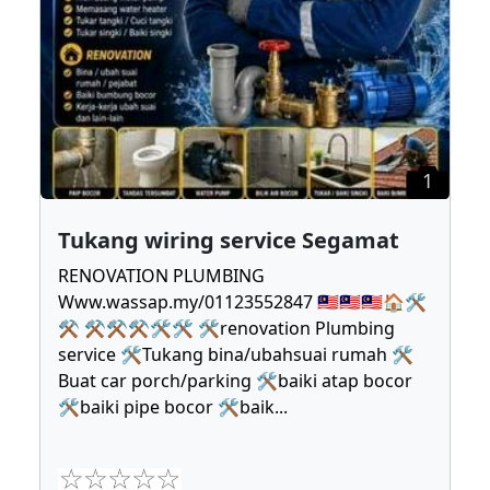
1
Tukang wiring service Segamat
RENOVATION PLUMBING
Www.wassap.my/01123552847 🇲🇾🇲🇾🇲🇾🏠🛠
⚒ ⚒⚒⚒🛠🛠 🛠renovation Plumbing
service 🛠Tukang bina/ubahsuai rumah 🛠
Buat car porch/parking 🛠baiki atap bocor
🛠baiki pipe bocor 🛠baik
...