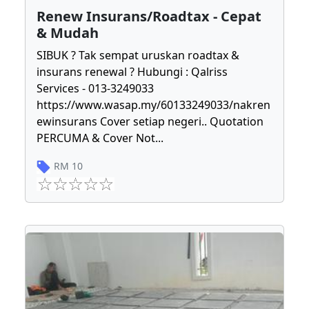
Renew Insurans/Roadtax - Cepat
& Mudah
SIBUK ? Tak sempat uruskan roadtax &
insurans renewal ? Hubungi : Qalriss
Services - 013-3249033
https://www.wasap.my/60133249033/nakren
ewinsurans Cover setiap negeri.. Quotation
PERCUMA & Cover Not
...
RM
10