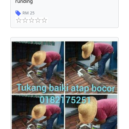
runding
RM
25