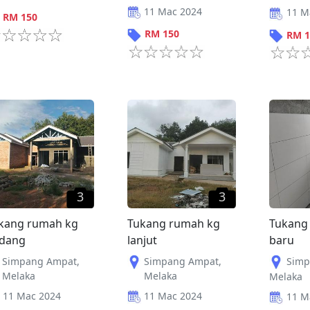
11 Mac 2024
11 M
RM
150
RM
150
RM
1
3
3
kang rumah kg
Tukang rumah kg
Tukang
dang
lanjut
baru
Simpang Ampat
,
Simpang Ampat
,
Simp
Melaka
Melaka
Melaka
11 Mac 2024
11 Mac 2024
11 M