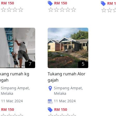
RM
150
RM
150
RM
1
7
5
kang rumah kg
Tukang rumah Alor
ngah
gajah
Simpang Ampat
,
Simpang Ampat
,
Melaka
Melaka
11 Mac 2024
11 Mac 2024
RM
150
RM
150