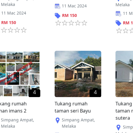
Melaka
Melaka
11 Mac 2024
11 Mac 2024
11 M
RM
150
RM
150
RM
1
4
4
kang rumah
Tukang rumah
Tukang
man imans 2
taman seri Bayu
taman r
sutera
Simpang Ampat
,
Simpang Ampat
,
Melaka
Melaka
Simp