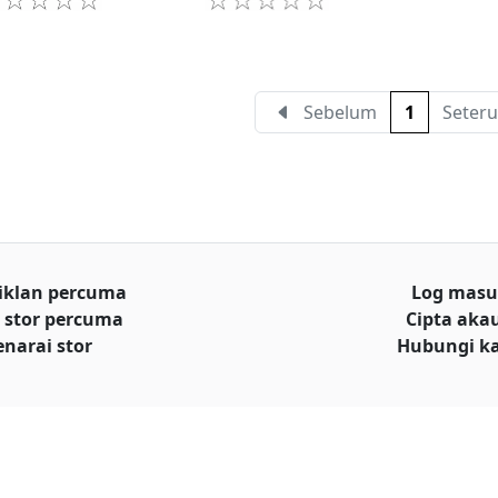
Sebelum
1
Seteru
iklan percuma
Log mas
 stor percuma
Cipta aka
enarai stor
Hubungi k