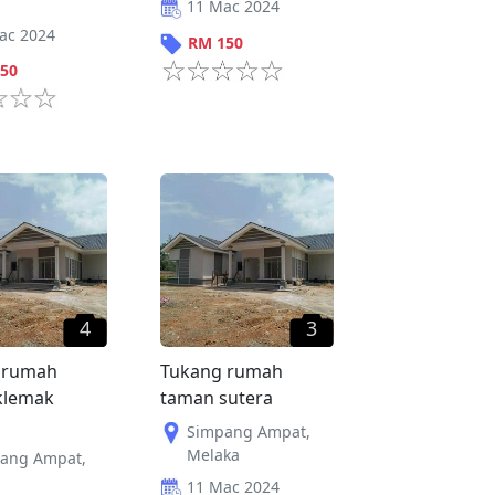
11 Mac 2024
ac 2024
RM
150
50
4
3
 rumah
Tukang rumah
klemak
taman sutera
Simpang Ampat
,
Melaka
ang Ampat
,
11 Mac 2024