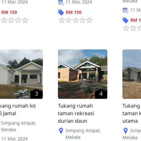
Melaka
11 Mac 2024
11 Mac 2024
11 M
RM
150
RM
150
RM
1
3
4
kang rumah lot
Tukang rumah
Tukang
6 Jamal
taman rekreasi
taman 
durian daun
utama
Simpang Ampat
,
Melaka
Simpang Ampat
,
Simp
Melaka
Melaka
11 Mac 2024