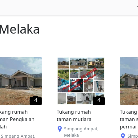
Melaka
4
4
kang rumah
Tukang rumah
Tukang
man Pengkalan
taman mutiara
taman s
dah
permai
Simpang Ampat
,
Melaka
Simpang Ampat
,
Simp