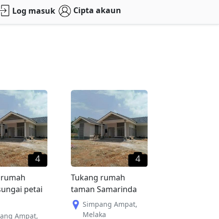
Cipta akaun
Log masuk
4
4
 rumah
Tukang rumah
ungai petai
taman Samarinda
Simpang Ampat
,
Melaka
ang Ampat
,