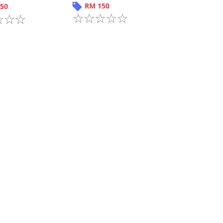
RM
150
50