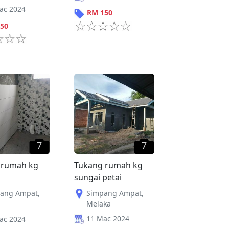
ac 2024
RM
150
50
7
7
 rumah kg
Tukang rumah kg
sungai petai
ang Ampat
,
Simpang Ampat
,
Melaka
11 Mac 2024
ac 2024