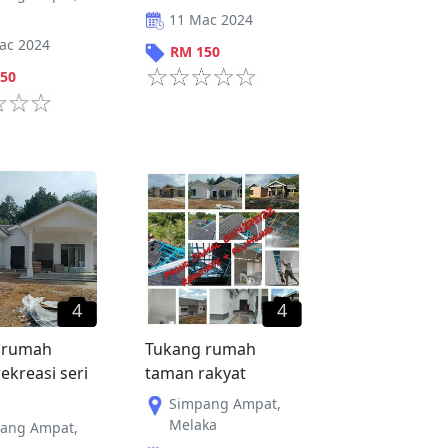
11 Mac 2024
ac 2024
RM
150
50
4
4
 rumah
Tukang rumah
ekreasi seri
taman rakyat
Simpang Ampat
,
Melaka
ang Ampat
,