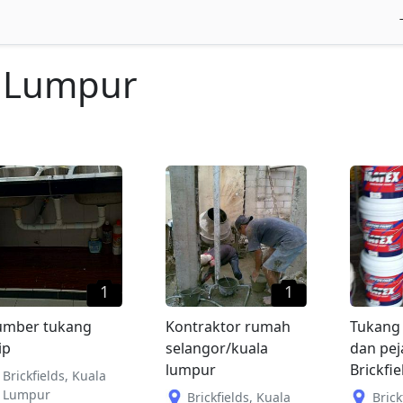
a Lumpur
1
1
umber tukang
Kontraktor rumah
Tukang
ip
selangor/kuala
dan pej
lumpur
Brickfie
Brickfields
,
Kuala
Lumpur
Brickfields
,
Kuala
Brick