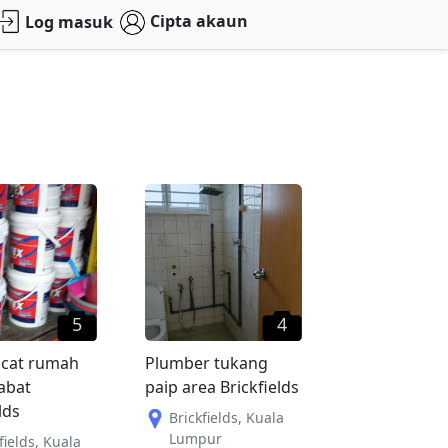
Cipta akaun
Log masuk
5
4
 cat rumah
Plumber tukang
abat
paip area Brickfields
lds
Brickfields
,
Kuala
Lumpur
fields
,
Kuala