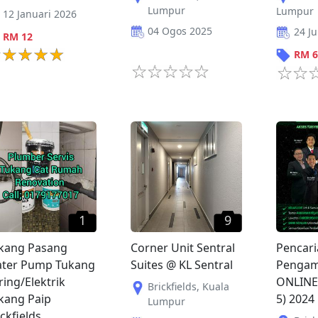
Lumpur
Lumpur
12 Januari 2026
04 Ogos 2025
24 Ju
RM
12
RM
6
1
9
kang Pasang
Corner Unit Sentral
Pencari
ter Pump Tukang
Suites @ KL Sentral
Pengamb
ring/Elektrik
ONLINE 
Brickfields
,
Kuala
kang Paip
5) 2024
Lumpur
ickfields