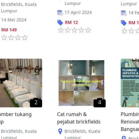
Lumpur
Lumpur
Brickfields
,
Kuala
Lumpur
17 April 2024
14 F
14 Mei 2024
RM
12
RM
1
RM
149
2
4
umber tukang
Cat rumah &
Plumbi
ip
pejabat brickfields
Renovat
Bangsa
Brickfields
,
Kuala
Brickfields
,
Kuala
Lumpur
Lumpur
Brick