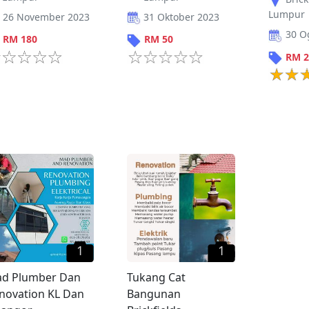
Lumpur
26 November 2023
31 Oktober 2023
30 O
RM
180
RM
50
RM
2
1
1
d Plumber Dan
Tukang Cat
novation KL Dan
Bangunan