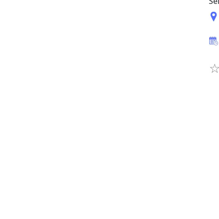
Se
Buat 
Buka