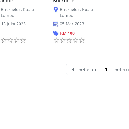
langor
Brickfields
Brickfields
,
Kuala
Brickfields
,
Kuala
Lumpur
Lumpur
13 Julai 2023
05 Mac 2023
RM
100
Sebelum
1
Seteru
iklan percuma
Log mas
 stor percuma
Cipta aka