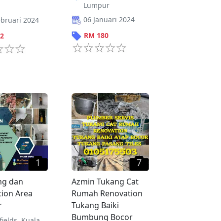
Lumpur
06 Januari 2024
ebruari 2024
RM
180
2
1
7
ng dan
Azmin Tukang Cat
ion Area
Rumah Renovation
r
Tukang Baiki
Bumbung Bocor
fields
,
Kuala