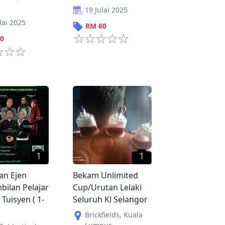
19 Julai 2025
lai 2025
RM
60
0
1
1
an Ejen
Bekam Unlimited
ilan Pelajar
Cup/Urutan Lelaki
Tuisyen ( 1-
Seluruh Kl Selangor
Brickfields
,
Kuala