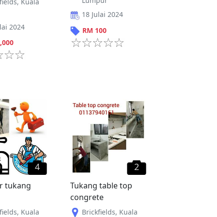
Lumpur
fields
,
Kuala
18 Julai 2024
lai 2024
RM
100
,000
4
2
r tukang
Tukang table top
congrete
fields
,
Kuala
Brickfields
,
Kuala