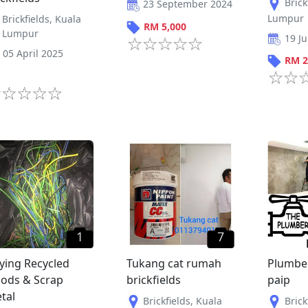
Brick
23 September 2024
Lumpur
Brickfields
,
Kuala
RM
5,000
Lumpur
19 Ju
05 April 2025
RM
2
1
7
ying Recycled
Tukang cat rumah
Plumbe
ods & Scrap
brickfields
paip
tal
Brickfields
,
Kuala
Brick