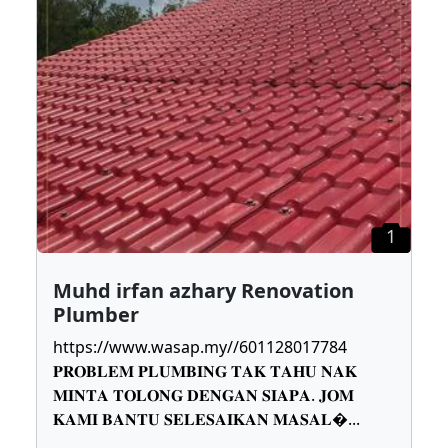
1
Muhd irfan azhary Renovation
Plumber
https://www.wasap.my//601128017784
𝐏𝐑𝐎𝐁𝐋𝐄𝐌 𝐏𝐋𝐔𝐌𝐁𝐈𝐍𝐆 𝐓𝐀𝐊 𝐓𝐀𝐇𝐔 𝐍𝐀𝐊
𝐌𝐈𝐍𝐓𝐀 𝐓𝐎𝐋𝐎𝐍𝐆 𝐃𝐄𝐍𝐆𝐀𝐍 𝐒𝐈𝐀𝐏𝐀. 𝐉𝐎𝐌
𝐊𝐀𝐌𝐈 𝐁𝐀𝐍𝐓𝐔 𝐒𝐄𝐋𝐄𝐒𝐀𝐈𝐊𝐀𝐍 𝐌𝐀𝐒𝐀𝐋
...