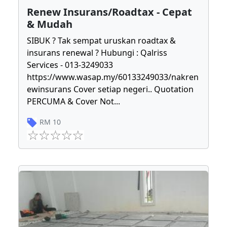
Renew Insurans/Roadtax - Cepat
& Mudah
SIBUK ? Tak sempat uruskan roadtax &
insurans renewal ? Hubungi : Qalriss
Services - 013-3249033
https://www.wasap.my/60133249033/nakren
ewinsurans Cover setiap negeri.. Quotation
PERCUMA & Cover Not
...
RM
10