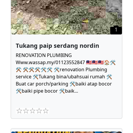
1
Tukang paip serdang nordin
RENOVATION PLUMBING
Www.wassap.my/01123552847 🇲🇾🇲🇾🇲🇾🏠🛠
⚒ ⚒⚒⚒🛠🛠 🛠renovation Plumbing
service 🛠Tukang bina/ubahsuai rumah 🛠
Buat car porch/parking 🛠baiki atap bocor
🛠baiki pipe bocor 🛠baik
...