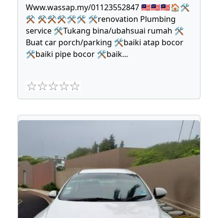
Www.wassap.my/01123552847 🇲🇾🇲🇾🇲🇾🏠🛠
⚒ ⚒⚒⚒🛠🛠 🛠renovation Plumbing
service 🛠Tukang bina/ubahsuai rumah 🛠
Buat car porch/parking 🛠baiki atap bocor
🛠baiki pipe bocor 🛠baik
...