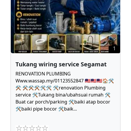
1
Tukang wiring service Segamat
RENOVATION PLUMBING
Www.wassap.my/01123552847 🇲🇾🇲🇾🇲🇾🏠🛠
⚒ ⚒⚒⚒🛠🛠 🛠renovation Plumbing
service 🛠Tukang bina/ubahsuai rumah 🛠
Buat car porch/parking 🛠baiki atap bocor
🛠baiki pipe bocor 🛠baik
...