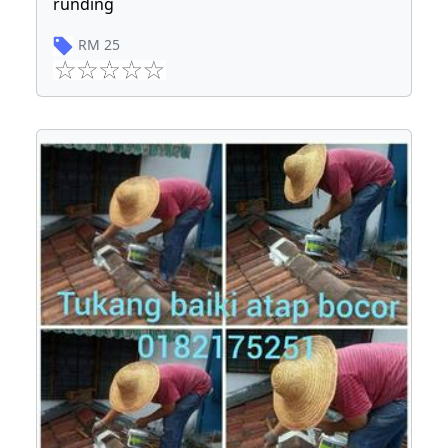
runding
RM
25